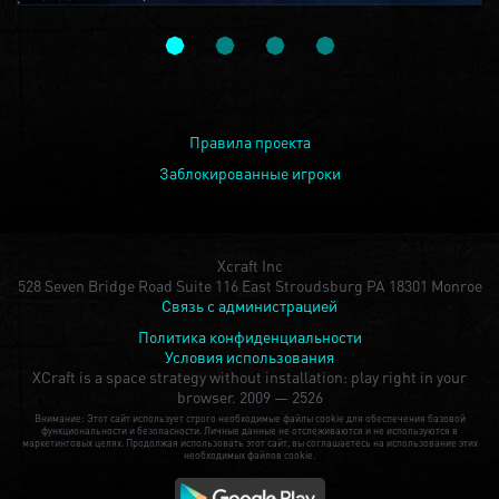
Правила проекта
Заблокированные игроки
Xcraft Inc
528 Seven Bridge Road Suite 116 East Stroudsburg PA 18301 Monroe
Связь с администрацией
Политика конфиденциальности
Условия использования
XCraft is a space strategy without installation: play right in your
browser.
2009 — 2526
Внимание: Этот сайт использует строго необходимые файлы cookie для обеспечения базовой
функциональности и безопасности. Личные данные не отслеживаются и не используются в
маркетинговых целях. Продолжая использовать этот сайт, вы соглашаетесь на использование этих
необходимых файлов cookie.