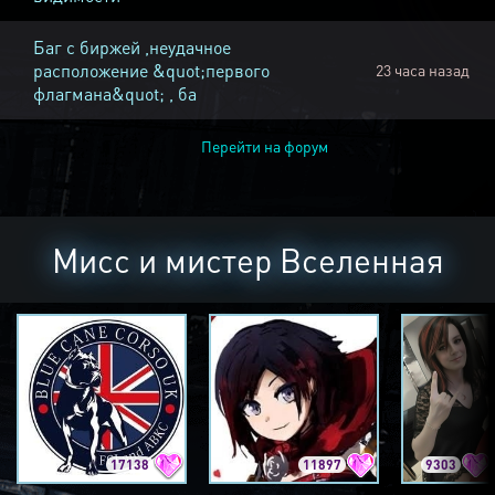
Баг с биржей ,неудачное
расположение &quot;первого
23 часа назад
флагмана&quot; , ба
Перейти на форум
Мисс и мистер Вселенная
17138
11897
9303