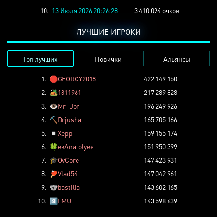
10.
13 Июля 2026 20:26:28
3 410 094 очков
ЛУЧШИЕ ИГРОКИ
Топ лучших
Новички
Альянсы
1.
🛑
GEORGY2018
422 149 150
2.
🏕️
1811961
217 289 828
3.
👁️
Mr_Jor
196 249 926
4.
⛏️
Drjusha
165 705 166
5.
◽
Xepp
159 155 174
6.
🍀
eeAnatolyee
151 950 399
7.
🎓
OvCore
147 423 931
8.
🏓
Vlad54
147 042 961
9.
🐨
bastilia
143 602 165
10.
8️⃣
LMU
143 598 639