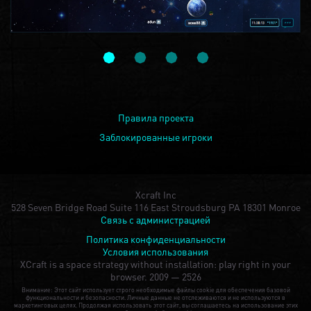
Правила проекта
Заблокированные игроки
Xcraft Inc
528 Seven Bridge Road Suite 116 East Stroudsburg PA 18301 Monroe
Связь с администрацией
Политика конфиденциальности
Условия использования
XCraft is a space strategy without installation: play right in your
browser.
2009 — 2526
Внимание: Этот сайт использует строго необходимые файлы cookie для обеспечения базовой
функциональности и безопасности. Личные данные не отслеживаются и не используются в
маркетинговых целях. Продолжая использовать этот сайт, вы соглашаетесь на использование этих