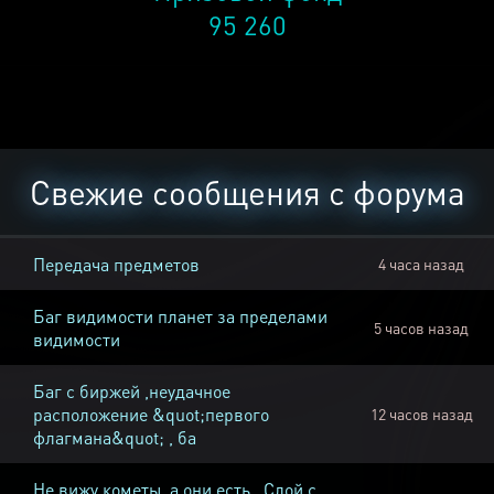
95 260
Свежие сообщения с форума
Передача предметов
4 часа назад
Баг видимости планет за пределами
5 часов назад
видимости
Баг с биржей ,неудачное
расположение &quot;первого
12 часов назад
флагмана&quot; , ба
Не вижу кометы, а они есть , Слой с