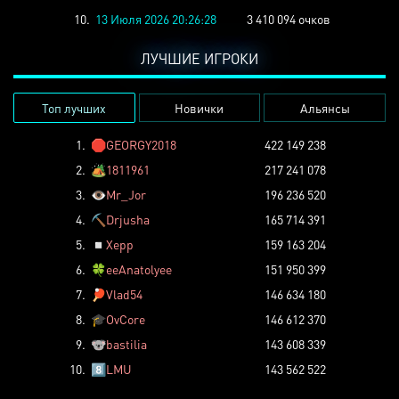
10.
13 Июля 2026 20:26:28
3 410 094 очков
ЛУЧШИЕ ИГРОКИ
Топ лучших
Новички
Альянсы
1.
🛑
GEORGY2018
422 149 238
2.
🏕️
1811961
217 241 078
3.
👁️
Mr_Jor
196 236 520
4.
⛏️
Drjusha
165 714 391
5.
◽
Xepp
159 163 204
6.
🍀
eeAnatolyee
151 950 399
7.
🏓
Vlad54
146 634 180
8.
🎓
OvCore
146 612 370
9.
🐨
bastilia
143 608 339
10.
8️⃣
LMU
143 562 522