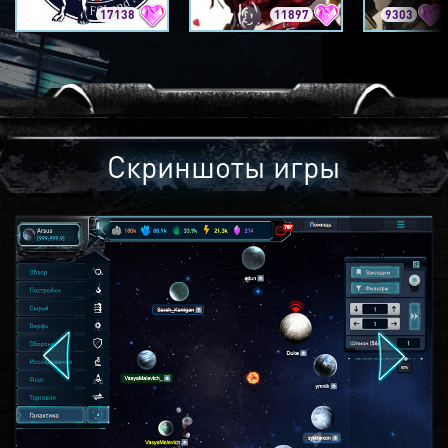
17138
11897
9303
Скриншоты игры