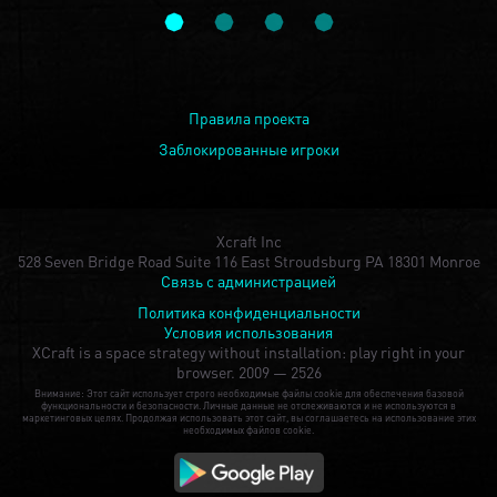
Правила проекта
Заблокированные игроки
Xcraft Inc
528 Seven Bridge Road Suite 116 East Stroudsburg PA 18301 Monroe
Связь с администрацией
Политика конфиденциальности
Условия использования
XCraft is a space strategy without installation: play right in your
browser.
2009 — 2526
Внимание: Этот сайт использует строго необходимые файлы cookie для обеспечения базовой
функциональности и безопасности. Личные данные не отслеживаются и не используются в
маркетинговых целях. Продолжая использовать этот сайт, вы соглашаетесь на использование этих
необходимых файлов cookie.