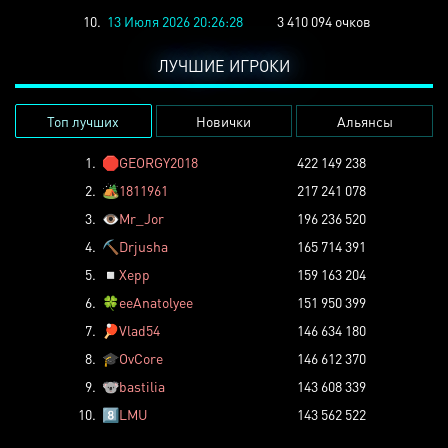
10.
13 Июля 2026 20:26:28
3 410 094 очков
ЛУЧШИЕ ИГРОКИ
Топ лучших
Новички
Альянсы
1.
🛑
GEORGY2018
422 149 238
2.
🏕️
1811961
217 241 078
3.
👁️
Mr_Jor
196 236 520
4.
⛏️
Drjusha
165 714 391
5.
◽
Xepp
159 163 204
6.
🍀
eeAnatolyee
151 950 399
7.
🏓
Vlad54
146 634 180
8.
🎓
OvCore
146 612 370
9.
🐨
bastilia
143 608 339
10.
8️⃣
LMU
143 562 522