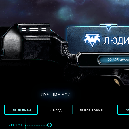
22 625 игро
ЛУЧШИЕ БОИ
За 30 дней
За год
За все время
То
5 137 020