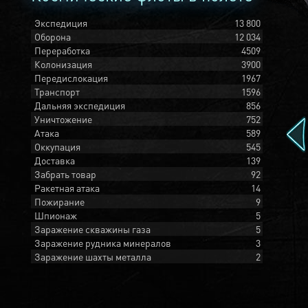
Экспедиция
13 800
Оборона
12 034
Переработка
4509
Колонизация
3900
Передислокация
1967
Транспорт
1596
Дальняя экспедиция
856
Уничтожение
752
Атака
589
Оккупация
545
Доставка
139
Забрать товар
92
Ракетная атака
14
Пожирание
9
Шпионаж
5
Заражение скважины газа
5
Заражение рудника минералов
3
Заражение шахты металла
2