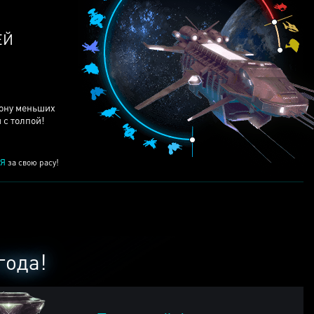
ЕЙ
рону меньших
 с толпой!
Я
за свою расу!
года!