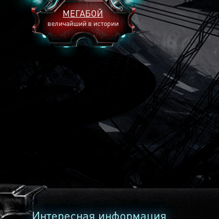
МЕГАБОЙ
величайший в истории
2893
2269
2240
Интересная информация