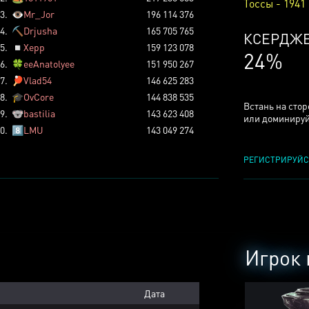
Тоссы - 1941
3.
👁️
Mr_Jor
196 114 376
4.
⛏️
Drjusha
165 705 765
КСЕРДЖ
5.
◽
Xepp
159 123 078
24%
6.
🍀
eeAnatolyee
151 950 267
7.
🏓
Vlad54
146 625 283
8.
🎓
OvCore
144 838 535
Встань на сто
9.
🐨
bastilia
143 623 408
или доминируй
0.
8️⃣
LMU
143 049 274
РЕГИСТРИРУЙС
Игрок 
Дата