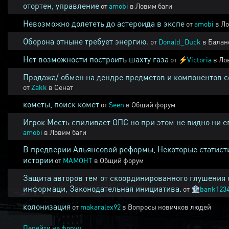
отортен, управление
от
amobi
в
Ловим баги
Невозможно долететь до астероида в экспе
от
amobi
в
Ло
Оборона отныне требует энергию.
от
Donald_Duck
в
Балан
Нет возможности построить шахту газа
от
⚡
Victoria
в
Ло
Продажа/ обмен на дендре предметов и компонентов 
от
Zakk
в
Сенат
кометы, поиск комет
от
Seen
в
Общий форум
Игрок Месть спиливает ОПС но при этом не видно ни е
amobi
в
Ловим баги
В предверии Альянсовой реформы, Некоторые статист
истории
от
MAMOHT
в
Общий форум
Защита авторов тем от скоординированного глушения 
информаци, Законодательная инициатива.
от
🏦
bank123
колонизация
от
makaralex92
в
Вопросы новичков людей
Перейти на форум