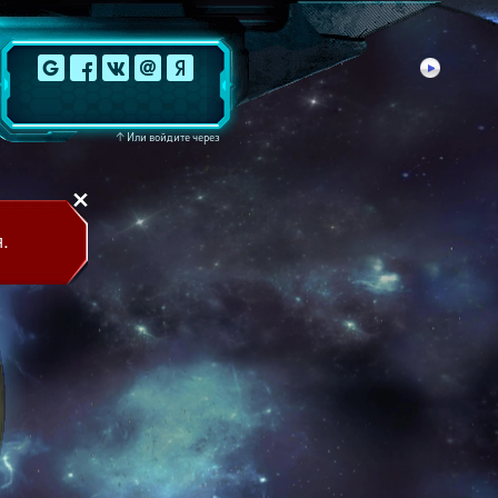
↑
Или войдите через
.