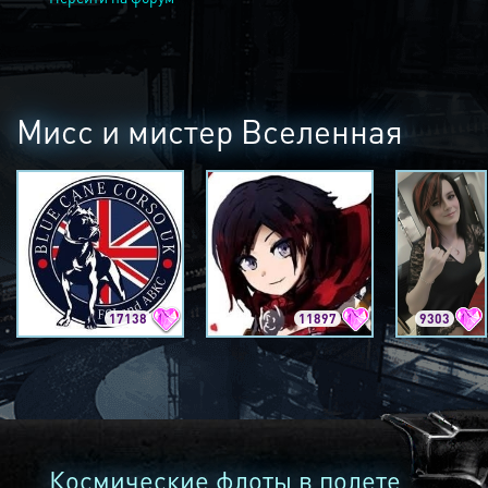
Мисс и мистер Вселенная
17138
11897
9303
Космические флоты в полете