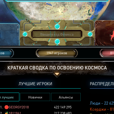
ков
1941 игроков
81
КРАТКАЯ СВОДКА ПО ОСВОЕНИЮ КОСМОСА
ЛУЧШИЕ ИГРОКИ
РАСПРЕДЕЛ
п лучших
Новички
Альянсы
Люди - 22 62
1.
🛑
GEORGY2018
422 149 295
Ксерджи - 81
2.
🏕️
1811961
217 238 683