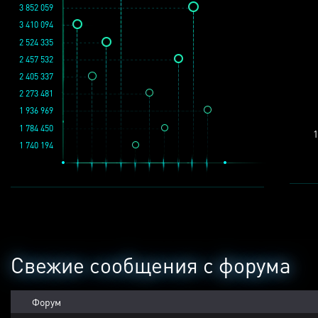
3 852 059
3 410 094
2 524 335
2 457 532
2 405 337
2 273 481
1 936 969
1 784 450
1
1 740 194
Свежие сообщения с форума
Форум