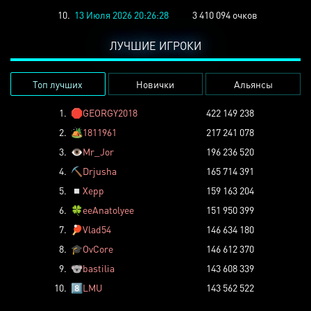
10.
13 Июля 2026 20:26:28
3 410 094 очков
ЛУЧШИЕ ИГРОКИ
Топ лучших
Новички
Альянсы
1.
🛑
GEORGY2018
422 149 238
2.
🏕️
1811961
217 241 078
3.
👁️
Mr_Jor
196 236 520
4.
⛏️
Drjusha
165 714 391
5.
◽
Xepp
159 163 204
6.
🍀
eeAnatolyee
151 950 399
7.
🏓
Vlad54
146 634 180
8.
🎓
OvCore
146 612 370
9.
🐨
bastilia
143 608 339
10.
8️⃣
LMU
143 562 522