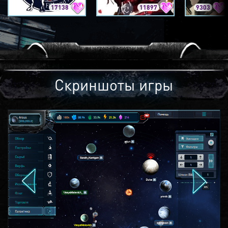
17138
11897
9303
Скриншоты игры