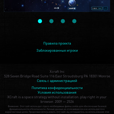
Правила проекта
Заблокированные игроки
Xcraft Inc
528 Seven Bridge Road Suite 116 East Stroudsburg PA 18301 Monroe
Связь с администрацией
Политика конфиденциальности
Условия использования
XCraft is a space strategy without installation: play right in your
browser.
2009 — 2526
Внимание: Этот сайт использует строго необходимые файлы cookie для обеспечения базовой
функциональности и безопасности. Личные данные не отслеживаются и не используются в
маркетинговых целях. Продолжая использовать этот сайт, вы соглашаетесь на использование этих