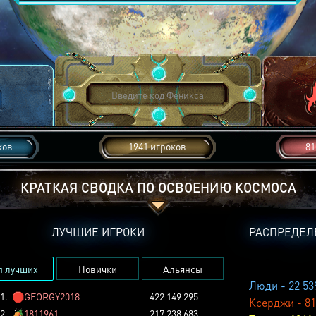
ков
1941 игроков
81
КРАТКАЯ СВОДКА ПО ОСВОЕНИЮ КОСМОСА
ЛУЧШИЕ ИГРОКИ
РАСПРЕДЕЛ
п лучших
Новички
Альянсы
Люди - 22 53
1.
🛑
GEORGY2018
422 149 295
Ксерджи - 81
2.
🏕️
1811961
217 238 683