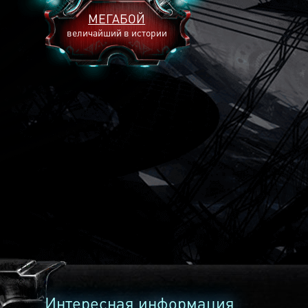
МЕГАБОЙ
величайший в истории
2893
2269
2240
Интересная информация