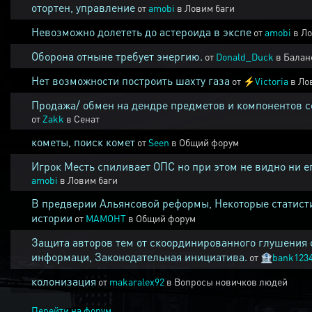
отортен, управление
от
amobi
в
Ловим баги
Невозможно долететь до астероида в экспе
от
amobi
в
Ло
Оборона отныне требует энергию.
от
Donald_Duck
в
Балан
Нет возможности построить шахту газа
от
⚡
Victoria
в
Ло
Продажа/ обмен на дендре предметов и компонентов 
от
Zakk
в
Сенат
кометы, поиск комет
от
Seen
в
Общий форум
Игрок Месть спиливает ОПС но при этом не видно ни е
amobi
в
Ловим баги
В предверии Альянсовой реформы, Некоторые статист
истории
от
MAMOHT
в
Общий форум
Защита авторов тем от скоординированного глушения 
информаци, Законодательная инициатива.
от
🏦
bank123
колонизация
от
makaralex92
в
Вопросы новичков людей
Перейти на форум