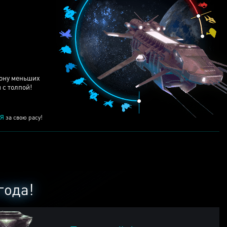
ЕЙ
рону меньших
 с толпой!
Я
за свою расу!
года!