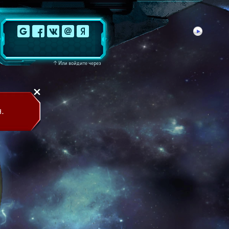
↑
Или войдите через
.