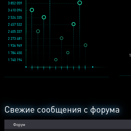
3 852 059
3 410 094
2 524 335
2 457 532
2 405 337
2 273 481
1 936 969
1 784 450
1
1 740 194
Свежие сообщения с форума
Форум