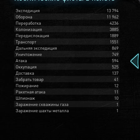
Экспедиция
13 794
Оборона
11 962
Переработка
4236
Колонизация
3885
Передислокация
1889
Транспорт
1551
Дальняя экспедиция
869
Уничтожение
749
Атака
594
Оккупация
525
Доставка
137
Забрать товар
41
Пожирание
12
Ракетная атака
11
Шпионаж
10
Заражение скважины газа
1
Заражение шахты металла
1