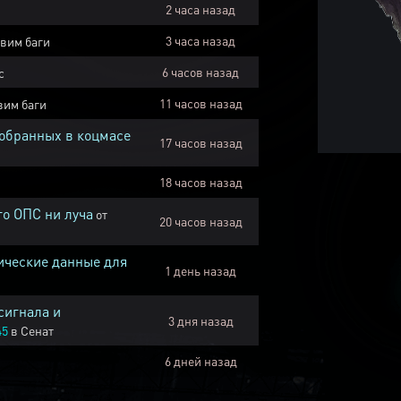
2 часа назад
3 часа назад
вим баги
6 часов назад
с
11 часов назад
вим баги
собранных в коцмасе
17 часов назад
18 часов назад
го ОПС ни луча
от
20 часов назад
ические данные для
1 день назад
сигнала и
3 дня назад
45
в
Сенат
6 дней назад