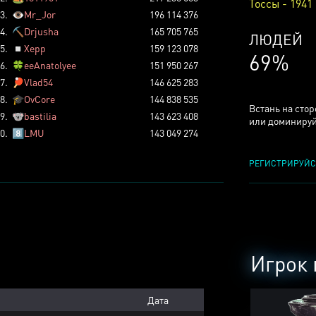
Тоссы - 1941
3.
👁️
Mr_Jor
196 114 376
4.
⛏️
Drjusha
165 705 765
КСЕРДЖ
5.
◽
Xepp
159 123 078
24%
6.
🍀
eeAnatolyee
151 950 267
7.
🏓
Vlad54
146 625 283
8.
🎓
OvCore
144 838 535
Встань на сто
9.
🐨
bastilia
143 623 408
или доминируй
0.
8️⃣
LMU
143 049 274
РЕГИСТРИРУЙС
Игрок 
Дата