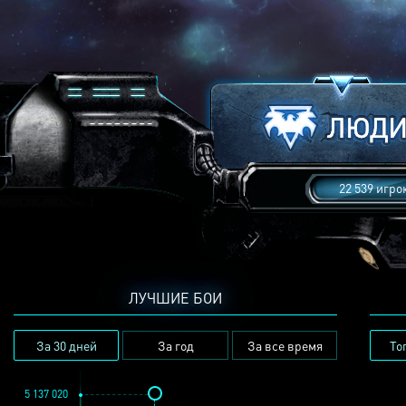
22 539 игро
ЛУЧШИЕ БОИ
За 30 дней
За год
За все время
То
5 137 020