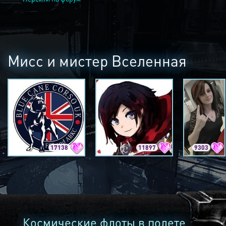
Мисс и мистер Вселенная
17138
11897
9303
Космические флоты в полете