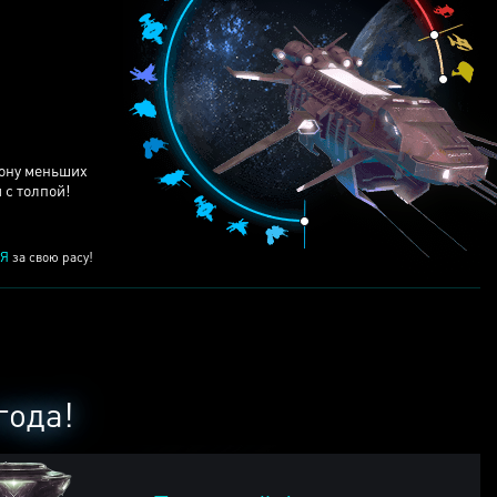
ЕЙ
рону меньших
 с толпой!
Я
за свою расу!
года!