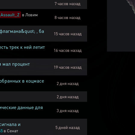
7 часов назад
Assault_Z
в
Ловим
8 часов назад
флагмана&quot; , ба
15 часов назад
есть трек к ней летит
16 часов назад
м мал процент
19 часов назад
собранных в коцмасе
2 дня назад
2 дня назад
ические данные для
3 дня назад
сигнала и
5 дней назад
45
в
Сенат