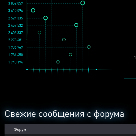
3 852 059
3 410 094
2 524 335
2 457 532
2 405 337
2 273 481
1 936 969
1 784 450
1
1 740 194
Свежие сообщения с форума
Форум