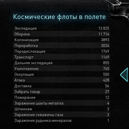
Космические флоты в полете
Экспедиция
13 825
Оборона
11 716
Колонизация
3893
Переработка
3034
Передислокация
1749
Транспорт
1169
Дальняя экспедиция
855
Уничтожение
745
Оккупация
550
Атака
428
Доставка
56
Забрать товар
27
Пожирание
12
Заражение шахты металла
4
Шпионаж
3
Заражение скважины газа
3
Заражение рудника минералов
1