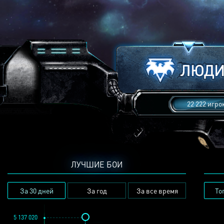
22 222 игро
ЛУЧШИЕ БОИ
За 30 дней
За год
За все время
То
5 137 020