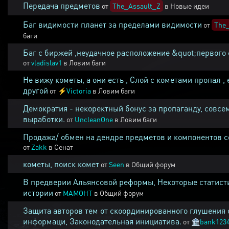
Передача предметов
от
The_Assault_Z
в
Новые идеи
Баг видимости планет за пределами видимости
от
The_
баги
Баг с биржей ,неудачное расположение &quot;первого 
от
vladislav1
в
Ловим баги
Не вижу кометы, а они есть , Слой с кометами пропал , 
другой
от
⚡
Victoria
в
Ловим баги
Демократия - некоректный бонус за пропаганду, совсе
выработки.
от
UncleanOne
в
Ловим баги
Продажа/ обмен на дендре предметов и компонентов 
от
Zakk
в
Сенат
кометы, поиск комет
от
Seen
в
Общий форум
В предверии Альянсовой реформы, Некоторые статист
истории
от
MAMOHT
в
Общий форум
Защита авторов тем от скоординированного глушения 
информаци, Законодательная инициатива.
от
🏦
bank123