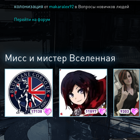
колонизация
от
makaralex92
в
Вопросы новичков людей
Перейти на форум
Мисс и мистер Вселенная
17138
11897
9303