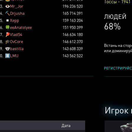
Тоссы - 1941
3.
👁️
Mr_Jor
196 236 520
4.
⛏️
Drjusha
165 714 391
КСЕРДЖ
5.
◽
Xepp
159 163 204
25%
6.
🍀
eeAnatolyee
151 950 399
7.
🏓
Vlad54
146 634 180
8.
🎓
OvCore
146 612 370
Встань на сто
9.
🐨
bastilia
143 608 339
или доминируй
0.
8️⃣
LMU
143 562 522
РЕГИСТРИРУЙС
Игрок 
Дата