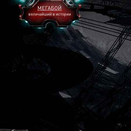
МЕГАБОЙ
величайший в истории
2893
2269
2240