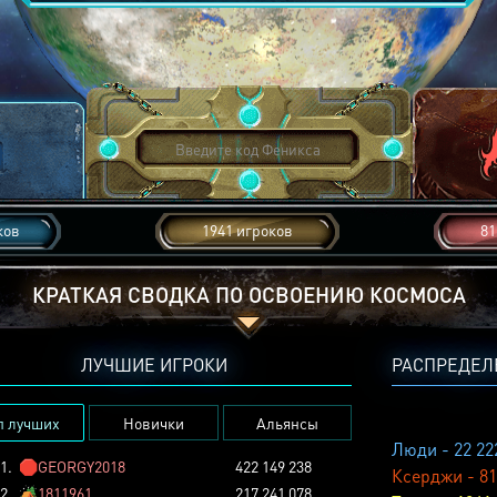
ков
1941 игроков
81
КРАТКАЯ СВОДКА ПО ОСВОЕНИЮ КОСМОСА
ЛУЧШИЕ ИГРОКИ
РАСПРЕДЕЛ
п лучших
Новички
Альянсы
Люди - 22 22
1.
🛑
GEORGY2018
422 149 238
Ксерджи - 81
2.
🏕️
1811961
217 241 078