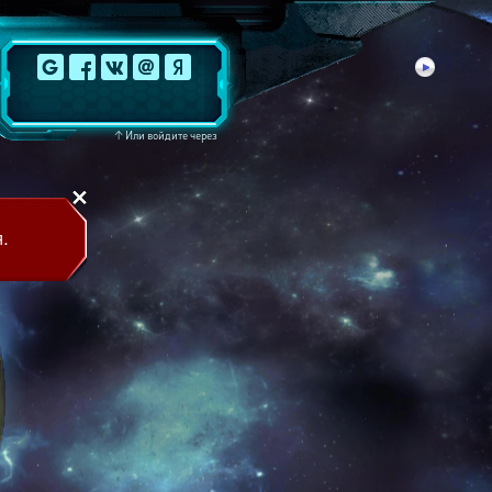
↑
Или войдите через
.