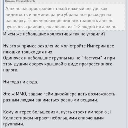
Цитата: VasyaMalevich
Альянс распространяет такой важный ресурс как
видимость и админисрация убрала все расходы на
расшарку. Если человек решил выстраивать альянс
пусть выстраивает, но альянс из 1-2 людей не альянс.
И чем же небольшие коллективы так не угодили?
Ну это ж прямое заявление мол стройте Империи все
плюшки только для них.
Одиночек и небольшие группы мы не "Частуем" и при
этом душим сверху крышкой в виде прогрессивного
налога.
Ни туда ни сюда.
Это ж ММО, задача гейм дизайнера дать возможность
разным людям заниматься разными вещами.
Кому интерес большевизм, пусть строят империю ;)
Коллективизм играют небольшими сплочеными
группами.