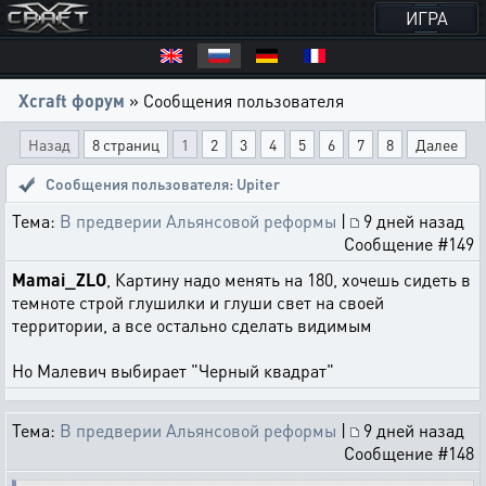
ИГРА
Xcraft форум
» Сообщения пользователя
Назад
8 страниц
1
2
3
4
5
6
7
8
Далее
Сообщения пользователя: Upiter
Тема:
В предверии Альянсовой реформы
|
9 дней назад
Сообщение #149
Mamai_ZLO
, Картину надо менять на 180, хочешь сидеть в
темноте строй глушилки и глуши свет на своей
территории, а все остально сделать видимым
Но Малевич выбирает "Черный квадрат"
Тема:
В предверии Альянсовой реформы
|
9 дней назад
Сообщение #148