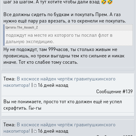
шаг за шагом. А тут хотите чтобы дали взад 🤣🤣
Все должны сидеть по будкам и покупать Прем. А газ
нужно ещё пару раз врезать, а то охренели не покупать.
Цитата: The_Assault_Z
подождут на месте из которого ты послал флот в
дальную экспедицию.
Ну не подождут, там 999часов, ты столько живым не
провисишь, но треки выгодны тем кто сильнее и никак
иначе. Тот кто слабее тому сосать.
Тема:
В космосе найден чертёж гравипушкинского
накопитора!
|
16 дней назад
Сообщение #139
Вы не понимаете, просто тот кто должен ещё не успел
скрафтить. Гы-гы
Тема:
В космосе найден чертёж гравипушкинского
накопитора!
|
16 дней назад