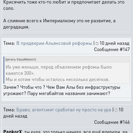
Крисячить тоже кто-то любит и предпочитает делать это
соло.
А слияние всего к Империализму это не развитие, а
деградация.
Тема:
В предверии Альянсовой реформы
|
10 дней назад
Сообщение #147
Цитата: VasyaMalevich
Их уже меньше, перед объвлением рефомы было
кажется 300+.
Мы и хотим чтобы осталось несколько десятков.
Зачем? Чтобы что ? Чем Вам Алы без инфраструктуры
угрожают? Пару мегабайтов названия занимают?
Тема:
Браво, агентсмит сработал ну просто на ура
|
10
дней назад
Сообщение #146
PankorX
, ты куда, это только начало, все ещё впереди, да