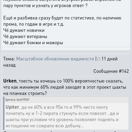
пару пунктов и узнать у игроков ответ ?
Ещё и разбивка сразу будет по статистике, по наличию
према, по годам в игре и т.д.
Чё думают новички
Чё думают ветераны
Чё думают бомжи и мажоры
Тема:
Масштабное обновление видимости
|
11 дней
назад
Сообщение #142
Urken
, тоесть ты хочешь со 100% вероятностью сказать,
что как минимум 60% людей заходят в этот проект шахты
на планках строить?
Цитата: And19767
Upiter
, да не 60% а все 95а то и 99% чисто ленту
почитать ну и 1-2 пирата стукнуть если повезет . да и
шахты при условии что уровень позволяет поднять и
истощение не сожрало всю добычу...