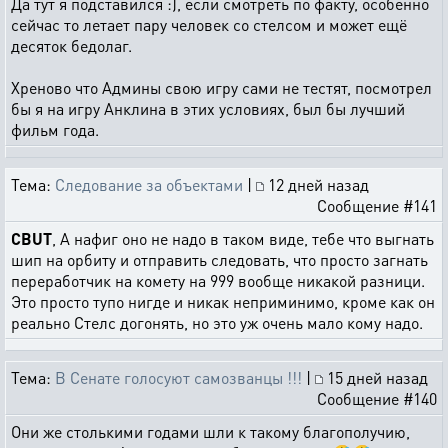
Да тут я подставился :), если смотреть по факту, особенно
сейчас то летает пару человек со стелсом и может ещё
десяток бедолаг.
Хреново что Админы свою игру сами не тестят, посмотрел
бы я на игру Анклина в этих условиях, был бы лучший
фильм года.
Тема:
Следование за объектами
|
12 дней назад
Сообщение #141
CBUT
, А нафиг оно не надо в таком виде, тебе что выгнать
шип на орбиту и отправить следовать, что просто загнать
переработчик на комету на 999 вообще никакой разници.
Это просто тупо нигде и никак неприминимо, кроме как он
реально Стелс догонять, но это уж очень мало кому надо.
Тема:
В Сенате голосуют самозванцы !!!
|
15 дней назад
Сообщение #140
Они же столькими годами шли к такому благополучию,