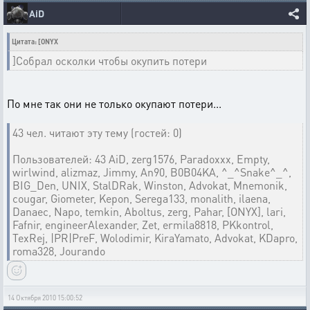
AiD
Цитата: [ONYX
]Собрал осколки чтобы окупить потери
По мне так они не только окупают потери...
43 чел. читают эту тему (гостей: 0)
Пользователей: 43 AiD, zerg1576, Paradoxxx, Empty,
wirlwind, alizmaz, Jimmy, An90, B0B04KA, ^_^Snake^_^,
BIG_Den, UNIX, StalDRak, Winston, Advokat, Mnemonik,
cougar, Giometer, Kepon, Serega133, monalith, ilaena,
Danaec, Napo, temkin, Aboltus, zerg, Pahar, [ONYX], lari,
Fafnir, engineerAlexander, Zet, ermila8818, PKkontrol,
TexRej, |PR|PreF, Wolodimir, KiraYamato, Advokat, KDapro,
roma328, Jourando
14 Октября 2010 15:00:52