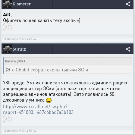
Giometer
AiD
,
Офигеть пошел качать теху экспы=)
14 Октября 2010 14:49:24
Stirlitz
Цитата: [ONYX
]Это Chobit собрал околы тысячи ЗС и
780 вроде. Умник написал что атаковать администрацию
запрещено и стер ЗСки (хотя вася где то писал что не
запрещено админов атаковать). Зато появились 50
джовиков у умника
http://www.xcraft.net/rw.php?
raport=451803...467c6b6c7a3b103
14 Октября 2010 14:50:04