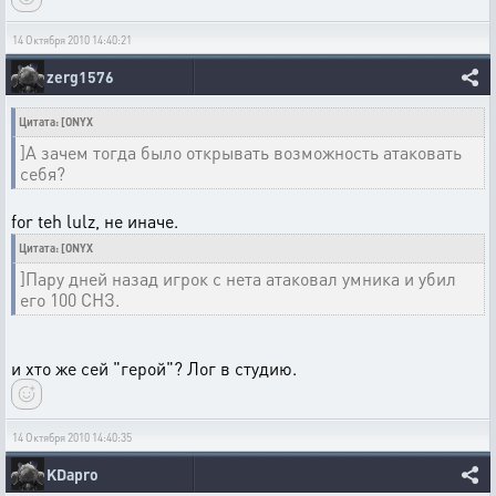
14 Октября 2010 14:40:21
zerg1576
Цитата: [ONYX
]А зачем тогда было открывать возможность атаковать
себя?
for teh lulz, не иначе.
Цитата: [ONYX
]Пару дней назад игрок с нета атаковал умника и убил
его 100 СНЗ.
и хто же сей "герой"? Лог в студию.
14 Октября 2010 14:40:35
KDapro