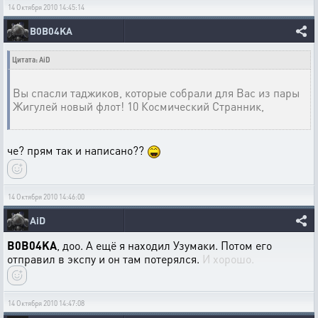
14 Октября 2010 14:45:14
B0B04KA
Цитата: AiD
Вы спасли таджиков, которые собрали для Вас из пары
Жигулей новый флот! 10 Космический Странник,
че? прям так и написано??
14 Октября 2010 14:46:00
AiD
B0B04KA
, доо. А ещё я находил Узумаки. Потом его
отправил в экспу и он там потерялся.
И хорошо.
14 Октября 2010 14:47:08