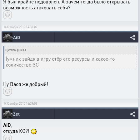
Я был крайне недоволен. А зачем тогда было открывать
возможность атаковать себя?
14 Октября 2010 14:37:02
AiD
Цитата: [ONYX
]умник зайдя в игру стёр его ресурсы и какое-то
количество ЗС
Ну Вася же добрый!
14 Октября 2010 14:39:03
Zet
AiD
,
откуда КС?!