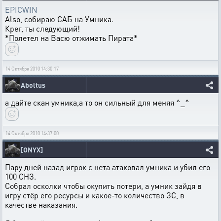
EPICWIN
Also, собираю САБ на Умника.
Крег, ты следующий!
*Полетел на Васю отжимать Пирата*
14 Октября 2010 14:30:17
Aboltus
а дайте скан умника,а то он сильный для меняя ^_^
14 Октября 2010 14:37:00
[ONYX]
Пару дней назад игрок с нета атаковал умника и убил его
100 СНЗ.
Собрал осколки чтобы окупить потери, а умник зайдя в
игру стёр его ресурсы и какое-то количество ЗС, в
качестве наказания.