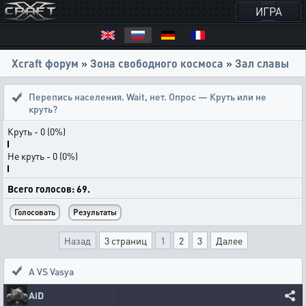
ИГРА
Xcraft форум
»
Зона свободного космоса
»
Зал славы
Перепись населения. Wait, нет. Опрос — Круть или не
круть?
Круть - 0 (0%)
Не круть - 0 (0%)
Всего голосов: 69.
Назад
3 страниц
1
2
3
Далее
A VS Vasya
AiD