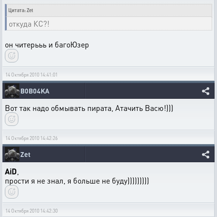
Цитата: Zet
откуда КС?!
он читерььь и багоЮзер
14 Октября 2010 14:41:01
B0B04KA
Вот так надо обмывать пирата, Атачить Васю!)))
14 Октября 2010 14:42:26
Zet
AiD
,
прости я не знал, я больше не буду)))))))))
14 Октября 2010 14:42:30