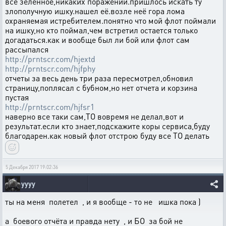
всё зеленное,никаких поражений.пришлось искать ту
злополучную ишку.нашел её.возле неё гора лома
охраняемая истребителем.понятно что мой флот поймали
на ишку,но кто поймал,чем встретил остается только
догадаться.как и вообще был ли бой или флот сам
рассыпался
http://prntscr.com/hjextd
http://prntscr.com/hjfphy
отчеты за весь день три раза пересмотрел,обновил
страницу,поплясал с бубном,но нет отчета и корзина
пустая
http://prntscr.com/hjfsr1
наверно все таки сам,ТО вовремя не делал,вот и
результат.если кто знает,подскажите коры сервиса,буду
благодарен.как новый флот отстрою буду все ТО делать
5 Декабря 2017 19:02:36
yyyy
ты на меня полетел , и я вообще - то не ишка пока )
а боевого отчёта и правда нету , и БО за бой не