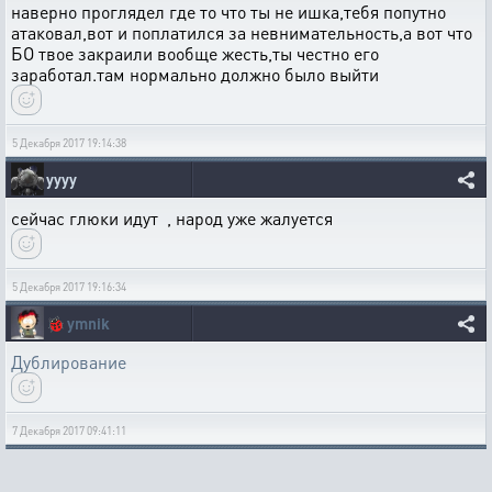
наверно проглядел где то что ты не ишка,тебя попутно
атаковал,вот и поплатился за невнимательность,а вот что
БО твое закраили вообще жесть,ты честно его
заработал.там нормально должно было выйти
5 Декабря 2017 19:14:38
yyyy
сейчас глюки идут , народ уже жалуется
5 Декабря 2017 19:16:34
🐞
ymnik
Дублирование
7 Декабря 2017 09:41:11