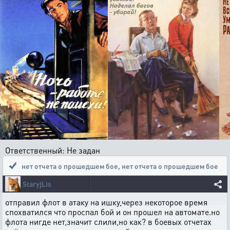
Ответственный: Не задан
нет отчета о прошедшем бое
,
нет отчета о прошедшем бое
StaryjLis
отправил флот в атаку на ишку,через некоторое время
спохватился что проспал бой и он прошел на автомате.но
флота нигде нет,значит слили,но как? в боевых отчетах