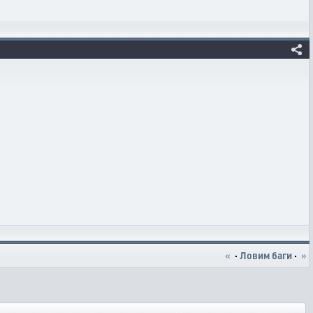
«
·
Ловим баги
·
»