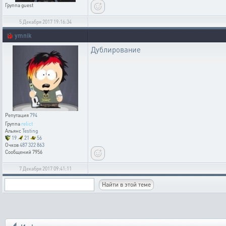
Группа
guest
5 Декабря 2017 19:16:34
🐞
ymnik
Дублирование
Репутация
794
Группа
relict
Альянс
Testing
19
21
56
Очков
487 322 863
Сообщений
7956
7 Декабря 2017 09:41:11