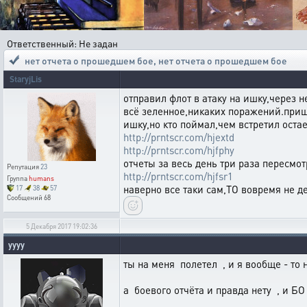
Ответственный: Не задан
нет отчета о прошедшем бое
,
нет отчета о прошедшем бое
StaryjLis
отправил флот в атаку на ишку,через н
всё зеленное,никаких поражений.приш
ишку,но кто поймал,чем встретил оста
http://prntscr.com/hjextd
http://prntscr.com/hjfphy
отчеты за весь день три раза пересмот
Репутация
23
http://prntscr.com/hjfsr1
Группа
humans
наверно все таки сам,ТО вовремя не де
17
38
57
Сообщений
68
5 Декабря 2017 19:02:36
yyyy
ты на меня полетел , и я вообще - то 
а боевого отчёта и правда нету , и Б