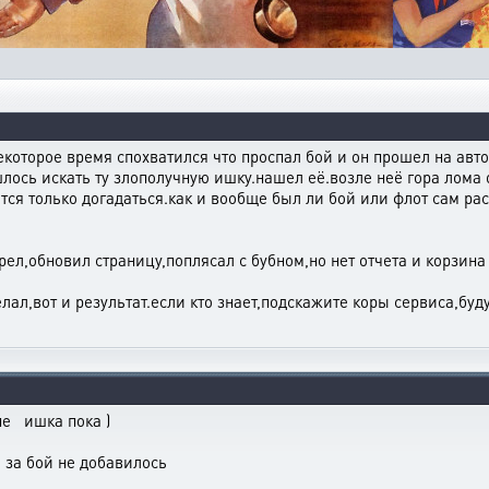
екоторое время спохватился что проспал бой и он прошел на авто
лось искать ту злополучную ишку.нашел её.возле неё гора лома
ется только догадаться.как и вообще был ли бой или флот сам ра
рел,обновил страницу,поплясал с бубном,но нет отчета и корзина
лал,вот и результат.если кто знает,подскажите коры сервиса,буд
не ишка пока )
О за бой не добавилось