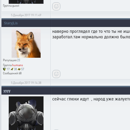
Группа
guest
5 Декабря 2017 19:11:49
StaryjLis
наверно проглядел где то что ты не иш
заработал.там нормально должно был
Репутация
23
Группа
humans
17
38
57
Сообщений
68
5 Декабря 2017 19:14:38
yyyy
сейчас глюки идут , народ уже жалуе