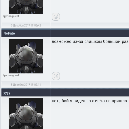
Группа
guest
5 Декабря 2017 19:06:42
NoFate
возможно из-за слишком большой разни
Группа
guest
5 Декабря 2017 19:09:11
yyyy
нет , бой я видел , а отчёта не пришло