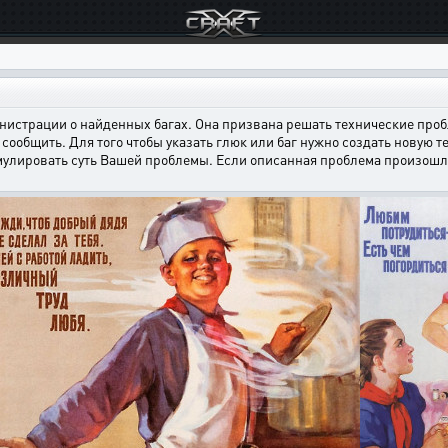
страции о найденных багах. Она призвана решать технические пробл
сообщить. Для того чтобы указать глюк или баг нужно создать новую т
мулировать суть Вашей проблемы. Если описанная проблема произошла н