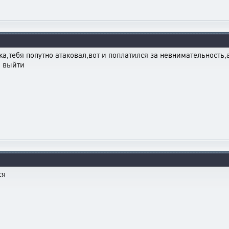
ка,тебя попутно атаковал,вот и поплатился за невнимательность,
о выйти
тся