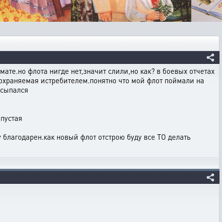
мате.но флота нигде нет,значит слили,но как? в боевых отчетах
 охраняемая истребителем.понятно что мой флот поймали на
ссыпался
 пустая
у благодарен.как новый флот отстрою буду все ТО делать