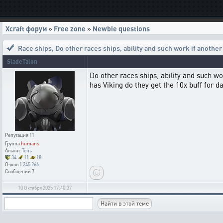
Xcraft форум
»
Free zone
»
Newbie questions
Race ships
,
Do other races ships, ability and such work if anothe
SladeTalon
Do other races ships, ability and such wo
has Viking do they get the 10x buff for 
Репутация
11
Группа
humans
Альянс
Тень
34
11
18
Очков
1 245 266
Сообщений
7
10 Октября 2025 17:40:37