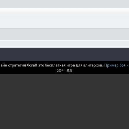
айн стратегия Xcraft это бесплатная игра для алигархов.
Пример боя >
2009 — 2526