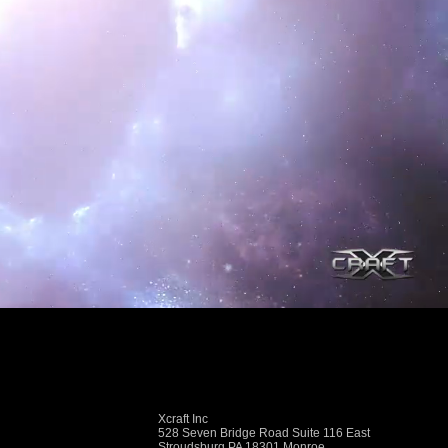
Xcraft Inc
528 Seven Bridge Road Suite 116 East
Stroudsburg PA 18301 Monroe