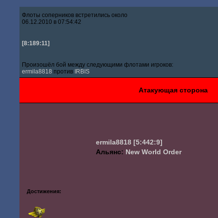
Флоты соперников встретились около
06.12.2010 в 07:54:42
[8:189:11]
Произошёл бой между следующими флотами игроков:
ermila8818
против
IRBIS
Атакующая сторона
ermila8818
[5:442:9]
Альянс:
New World Order
Достижения: