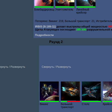
2
118
7
Бомбардировщик
Уничтожитель
Линейный
крейсер
Потеряно: Викинг: 219, Большой транспорт: 21, Истребитель:
IRBIS
[8:189:11]
делает выстрелы общей мощностью
68
Щиты Атакующих поглощают
285 106
разрушительной 
Подробности
Раунд 2
ернуть / Развернуть
Свернуть / Развернуть
45
13
3
Викинг
Большой
Стелс
Крейсе
транспорт