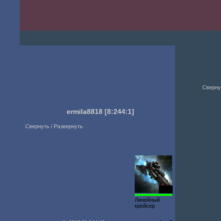
Сверну
ermila8818
[8:244:1]
Свернуть / Развернуть
1000
Линейный
крейсер