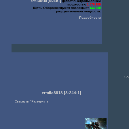
ermila8818
[8:244:1]
делает выстрелы общей
мощностью
1 370 180
Щиты Обороняющихся поглощают
133 480
разрушительной мощности.
Подробности
Св
ermila8818
[8:244:1]
Свернуть / Развернуть