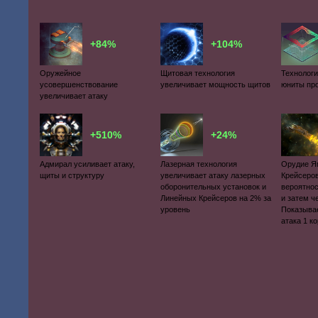
+84%
+104%
Оружейное
Щитовая технология
Технологи
усовершенствование
увеличивает мощность щитов
юниты пр
увеличивает атаку
+510%
+24%
Адмирал усиливает атаку,
Лазерная технология
Орудие Я
щиты и структуру
увеличивает атаку лазерных
Крейсеро
оборонительных установок и
вероятнос
Линейных Крейсеров на 2% за
и затем ч
уровень
Показыва
атака 1 к