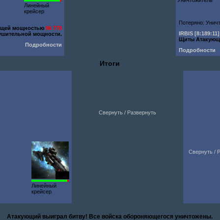
Уничтожитель
Линейный
крейсер
Потеряно: Унич
бщей мощностью
96 778
IRBIS
[8:189:11]
ушительной мощности.
Щиты Атакующ
Подробности
Подробности
Итоги
Свернуть / Развернуть
Свернуть / 
1000
Линейный
крейсер
Атакующий выиграл битву! Все войска обороняющегося уничтожены.