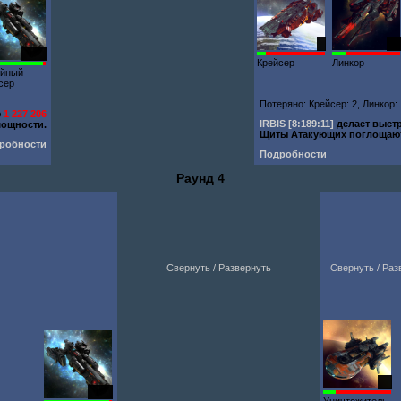
2
15
1000
Крейсер
Линкор
ейный
сер
Потеряно: Крейсер: 2, Линкор:
ю
1 227 206
IRBIS
[8:189:11]
делает выст
ощности.
Щиты Атакующих поглоща
робности
Подробности
Раунд 4
Свернуть / Развернуть
Свернуть / Раз
19
1000