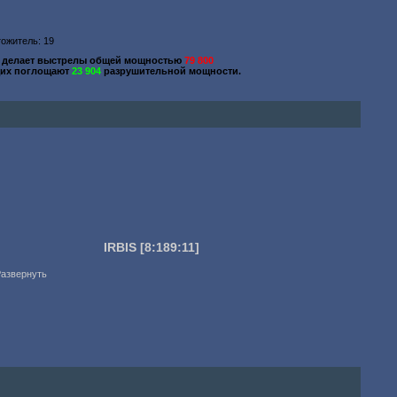
тожитель: 19
делает выстрелы общей мощностью
79 800
их поглощают
23 904
разрушительной мощности.
IRBIS
[8:189:11]
Развернуть