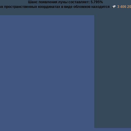
Шанс появления луны составляет: 5.795%
ых пространственных координатах в виде обломков находится
3 406 2