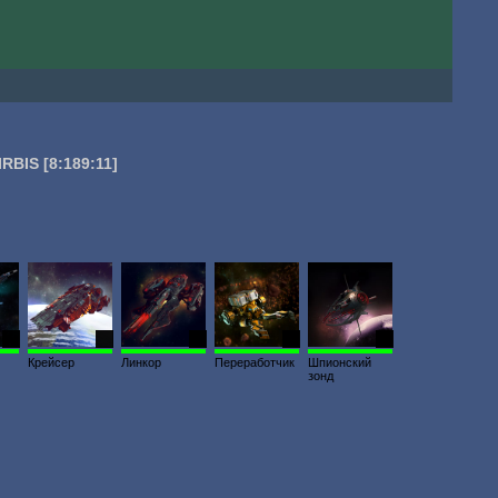
IRBIS
[8:189:11]
13
38
48
75
36
Крейсер
Линкор
Переработчик
Шпионский
зонд