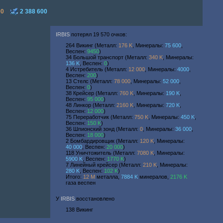
00
2 388 600
IRBIS
потерял 19 570 очков:
264 Викинг (Металл:
176 K
, Минералы:
75 600
,
Веспен:
9450
)
34 Большой транспорт (Металл:
340 K
, Минералы:
136 K
, Веспен:
0
)
4 Истребитель (Металл:
12 000
, Минералы:
4000
,
Веспен:
200
)
13 Стелс (Металл:
78 000
, Минералы:
52 000
,
Веспен:
0
)
38 Крейсер (Металл:
760 K
, Минералы:
190 K
,
Веспен:
95 000
)
48 Линкор (Металл:
2160 K
, Минералы:
720 K
,
Веспен:
12 000
)
75 Переработчик (Металл:
750 K
, Минералы:
450 K
,
Веспен:
150 K
)
36 Шпионский зонд (Металл:
0
, Минералы:
36 000
,
Веспен:
18 000
)
2 Бомбардировщик (Металл:
120 K
, Минералы:
40 000
, Веспен:
20 000
)
118 Уничтожитель (Металл:
7080 K
, Минералы:
5900 K
, Веспен:
1770 K
)
7 Линейный крейсер (Металл:
210 K
, Минералы:
280 K
, Веспен:
102 K
)
Итого:
12 M
металла,
7884 K
минералов,
2176 K
газа веспен
У
IRBIS
восстановлено
138 Викинг