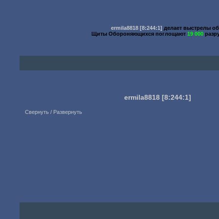
ermila8818
[8:244:1]
делает выстрелы о
Щиты Обороняющихся поглощают
19 000
разр
ermila8818
[8:244:1]
Свернуть / Развернуть