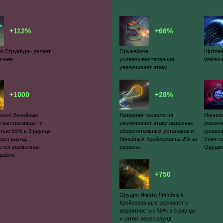
+112%
+66%
я Структуры делает
Оружейное
Щитова
очнее
усовершенствование
увелич
увеличивает атаку
+1000
+28%
мато Линейных
Лазерная технология
Ионная
в выстреливает с
увеличивает атаку лазерных
увелич
тью 50% в 3 раунде
оборонительных установок и
уровен
ерез раунд.
Линейных Крейсеров на 2% за
Уничто
ется возможная
уровень
Оруди
орабля.
+750
Орудие Ямато Линейных
Крейсеров выстреливает с
вероятностью 50% в 3 раунде
и затем через раунд.