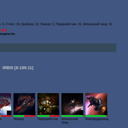
 4, Стелс: 10, Крейсер: 12, Линкор: 2, Переработчик: 41, Шпионский зонд: 31
9 263
мощности.
IRBIS
[8:189:11]
26
46
34
5
2
р
Линкор
Переработчик
Шпионский
Бомбардировщик
зонд