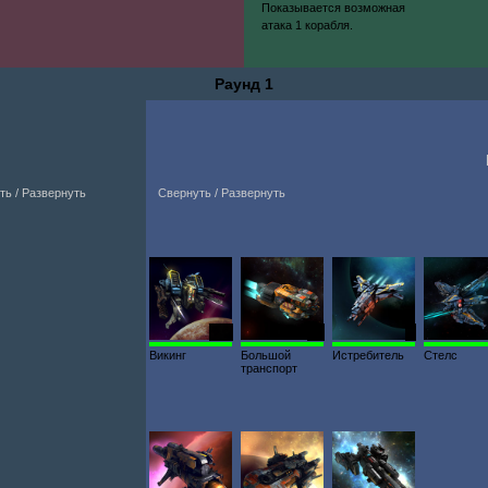
Показывается возможная
атака 1 корабля.
Раунд 1
ть / Развернуть
Свернуть / Развернуть
264
34
4
Викинг
Большой
Истребитель
Стелс
транспорт