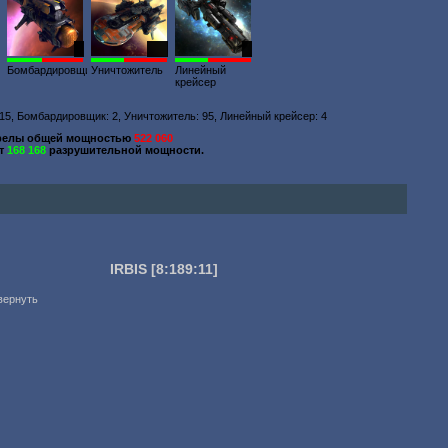
2
114
4
Бомбардировщик
Уничтожитель
Линейный
крейсер
 15, Бомбардировщик: 2, Уничтожитель: 95, Линейный крейсер: 4
релы общей мощностью
522 060
ют
168 168
разрушительной мощности.
IRBIS
[8:189:11]
вернуть