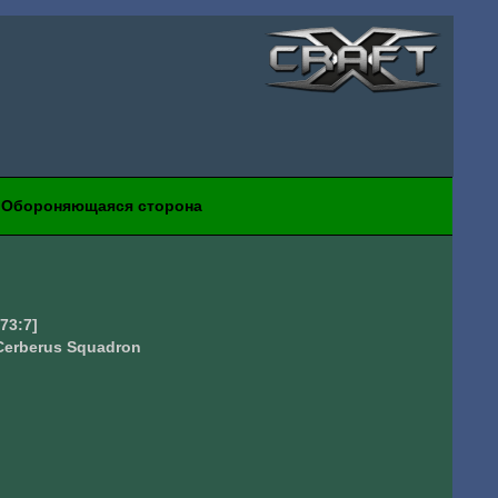
Обороняющаяся сторона
473:7]
Cerberus Squadron