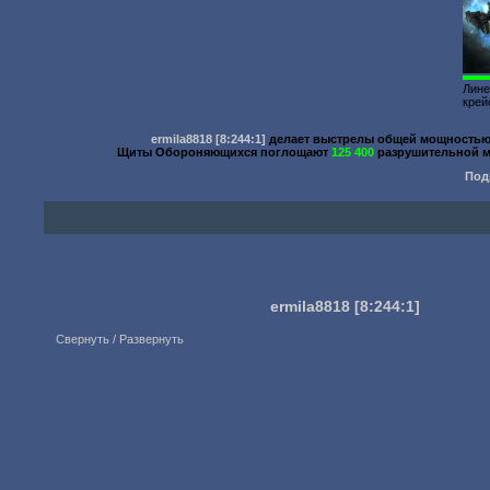
Лин
крей
ermila8818
[8:244:1]
делает выстрелы общей мощность
Щиты Обороняющихся поглощают
125 400
разрушительной м
Под
ermila8818
[8:244:1]
Свернуть / Развернуть