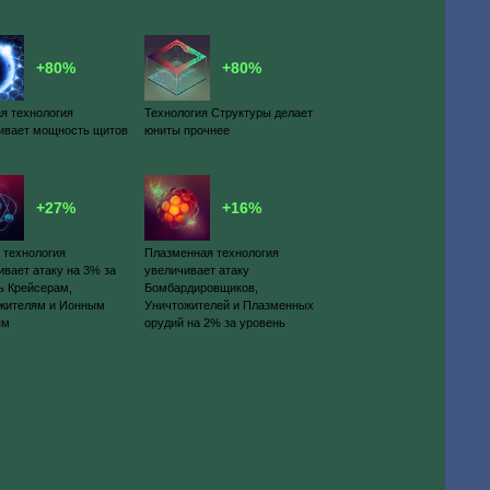
+80%
+80%
я технология
Технология Структуры делает
ивает мощность щитов
юниты прочнее
+27%
+16%
 технология
Плазменная технология
ивает атаку на 3% за
увеличивает атаку
ь Крейсерам,
Бомбардировщиков,
жителям и Ионным
Уничтожителей и Плазменных
ям
орудий на 2% за уровень