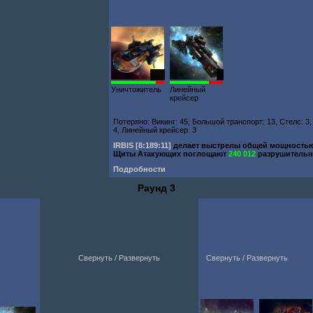
118
7
Уничтожитель
Линейный
крейсер
Потеряно: Викинг: 45, Большой транспорт: 13, Стелс: 3,
4, Линейный крейсер: 3
IRBIS
[8:189:11]
делает выстрелы общей мощность
Щиты Атакующих поглощают
240 012
разрушительн
Подробности
Раунд 3
Свернуть / Развернуть
Свернуть / Развернуть