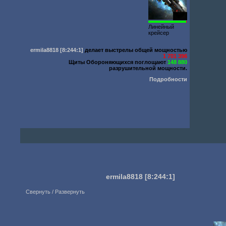
1000
Линейный
крейсер
ermila8818
[8:244:1]
делает выстрелы общей мощностью
1 701 396
Щиты Обороняющихся поглощают
148 880
разрушительной мощности.
Подробности
ermila8818
[8:244:1]
Свернуть / Развернуть