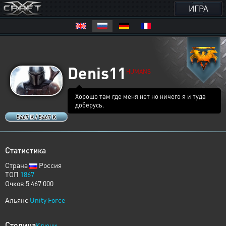
ИГРА
Denis11
HUMANS
Хорошо там где меня нет но ничего я и туда
доберусь.
5467 K / 5467 K
Статистика
Страна
Россия
ТОП
1867
Очков 5 467 000
Альянс
Unity Force
Столица
Ключи