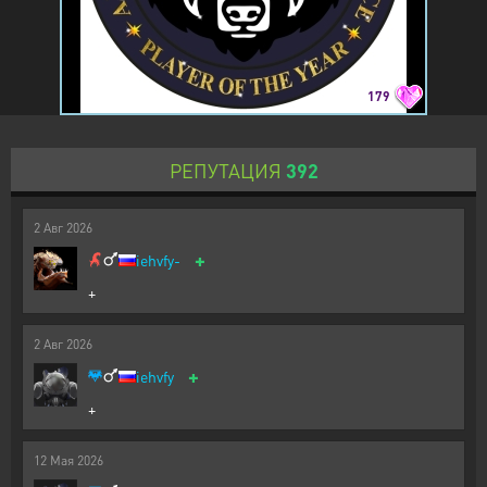
179
РЕПУТАЦИЯ
392
2
Авг
2026
+
iehvfy-
+
2
Авг
2026
+
iehvfy
+
12
Мая
2026