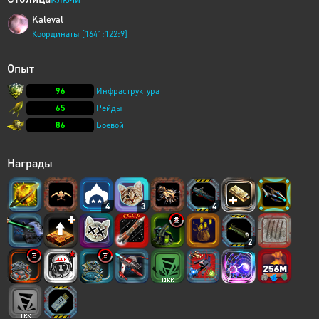
Kaleval
Координаты [1641:122:9]
Опыт
96
Инфраструктура
65
Рейды
86
Боевой
Награды
4
3
4
2