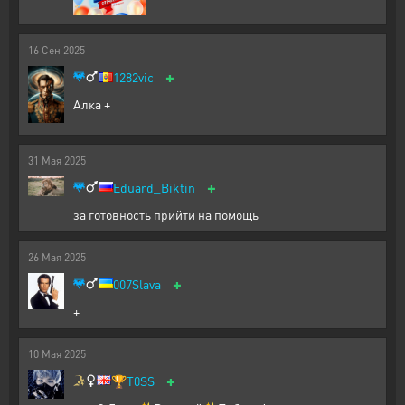
16
Сен
2025
+
1282vic
Алка +
31
Мая
2025
+
Eduard_Biktin
за готовность прийти на помощь
26
Мая
2025
+
007Slava
+
10
Мая
2025
+
🏆
T0SS