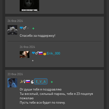
26
Фев
2024
+
Спасибо за поддержку!
26
Фев
2024
🧒
Erik_000
+
23
Фев
2024
+
E_V_A
🐇
От души тебя я поздравляю
Ты веселый, сильный парень, тебе я 23 поцелуя
пожелаю
Пусть тебе все будет по плечу.