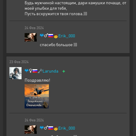
Будь мужчиной настоящим, дари камушки почаще, от
моей улыбки для тебя,
Пусть вскружится твоя голова.)))
24
Фев
2024
🧒
Erik_000
спасибо большое )))
23
Фев
2024
+
🗝️
Larunda
Поздравляю!
24
Фев
2024
🧒
Erik_000