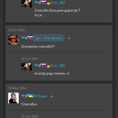
🧒
Erik_000
Спасибо большое дорогая Т
осся
23
Сен
2024
+
Igor_Cherepovec
Огромное спасибо!!!
26
Сен
2024
🧒
Erik_000
всегда рад помочь +)
15
Июл
2024
+
007Slava
Спасибо+
21
Сен
2024