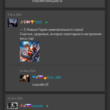
спасибо большое )))
2
Янв
2024
+
🏆
T0SS
— С Новым Годом замечательного соала!
Счастья, здоровья, искорок новогоднего настроения
весь год!
24
Фев
2024
🧒
Erik_000
спасибо )))
24
Окт
2023
+
Teranan