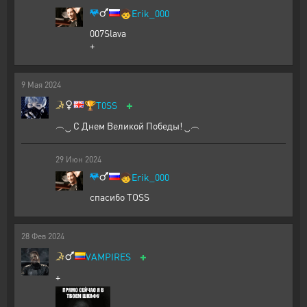
🧒
Erik_000
007Slava
+
9
Мая
2024
+
🏆
T0SS
︵‿ С Днем Великой Победы! ‿︵
29
Июн
2024
🧒
Erik_000
спасибо ТОSS
28
Фев
2024
+
VAMPIRES
+