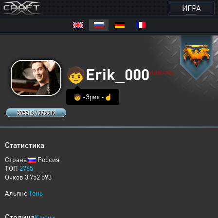
ИГРА
🧒
Erik_000
HUMANS
🧒 -Эрик -☝️
3753 K / 3753 K
Статистика
Страна
Россия
ТОП
2765
Очков 3 752 593
Альянс
Тень
Столица
Ключи