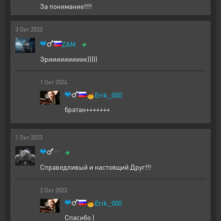
За понимание!!!!
3
Окт
2023
+
ZAM
Эрииииииииик)))))
1
Окт
2024
🧒
Erik_000
братан+++++++
1
Окт
2023
+
Справедливый и настоящий Друг!!!
2
Окт
2023
🧒
Erik_000
Спасибо )