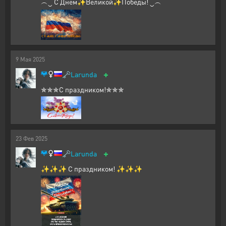
︵‿ С Днем✨Великой✨Победы! ‿︵
9
Мая
2025
+
🗝️
Larunda
✯✯✯С праздником!✯✯✯
23
Фев
2025
+
🗝️
Larunda
✨✨✨ С праздником! ✨✨✨