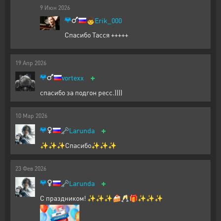
9
Июн
2026
🧒
Erik_000
Спасибо Тасся +++++
19
Апр
2026
+
vortexx
спасибо за подгон ресс.))))
10
Мар
2026
+
🗝️
Larunda
✨✨✨Спасибо✨✨✨
23
Фев
2026
+
🗝️
Larunda
С праздником! ✨✨✨🍰🥂🎁✨✨✨