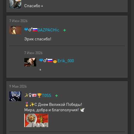
Спасибо +
7
Июн
2026
+
GAZPACHic
Эрик спасибо!
7
Июн
2026
🧒
Erik_000
+
9
Мая
2026
+
🏆
T0SS
🎖️✨С Днем Великой Победы!
Мира, добра и благополучия! 🕊️