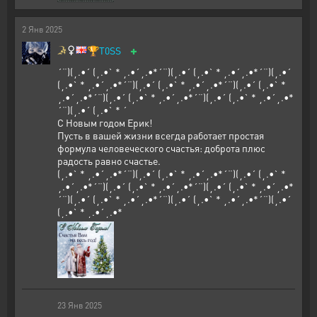
2
Янв
2025
+
🏆
T0SS
´¨)(¸.•´ (¸.•` * ¸.•´¸.•*´¨)(¸.•´ (¸.•` * ¸.•´¸.•*´¨)(¸.•´
(¸.•` * ¸.•´¸.•*´¨)(¸.•´ (¸.•` * ¸.•´¸.•*´¨)(¸.•´ (¸.•` *
¸.•´¸.•*´¨)(¸.•´ (¸.•` * ¸.•´¸.•*´¨)(¸.•´ (¸.•` * ¸.•´¸.•*
´¨)(¸.•´ (¸.•` * ´
С Новым годом Ерик!
Пусть в вашей жизни всегда работает простая
формула человеческого счастья: доброта плюс
радость равно счастье.
(¸.•` * ¸.•´¸.•*´¨)(¸.•´ (¸.•` * ¸.•´¸.•*´¨)(¸.•´ (¸.•` *
¸.•´¸.•*´¨)(¸.•´ (¸.•` * ¸.•´¸.•*´¨)(¸.•´ (¸.•` * ¸.•´¸.•*
´¨)(¸.•´ (¸.•` * ¸.•´¸.•*´¨)(¸.•´ (¸.•` * ¸.•´¸.•*´¨)(¸.•´
(¸.•` * ¸.•´¸.•*
23
Янв
2025