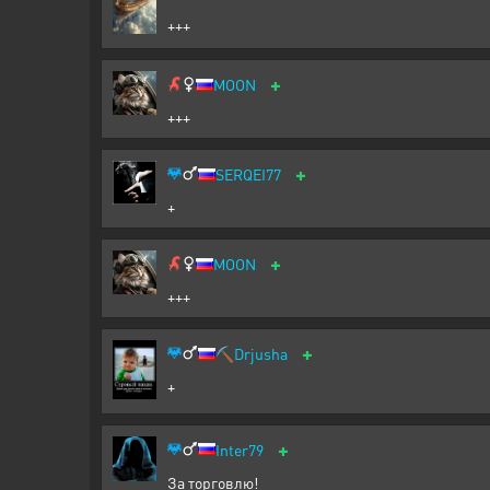
+++
+
MOON
+++
+
SERQEI77
+
+
MOON
+++
+
⛏️
Drjusha
+
+
Inter79
За торговлю!