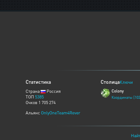
Статистика
Столица
Ключи
Страна
Россия
Colony
ТОП
5385
Координаты [102
Очков 1 705 274
Альянс
OnlyOneTeam4Rever
Найт