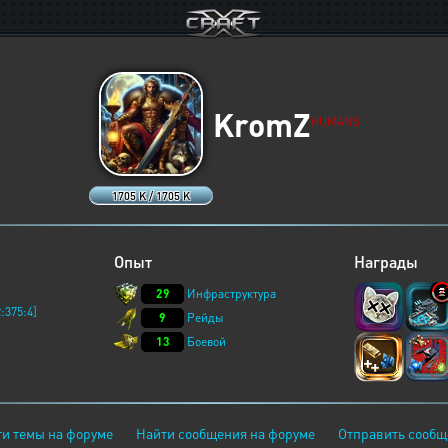
KromZ
HUMANS
1705 K / 1705 K
Опыт
Награды
29
Инфраструктура
:375:4]
9
Рейды
13
Боевой
и темы на форуме
Найти сообщения на форуме
Отправить сообщ