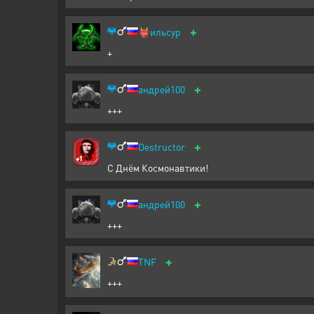
+
👹
ильсур
+
+
андрей100
+++
+
Destructor
С Днём Космонавтики!
+
андрей100
+++
+
TNF
+++