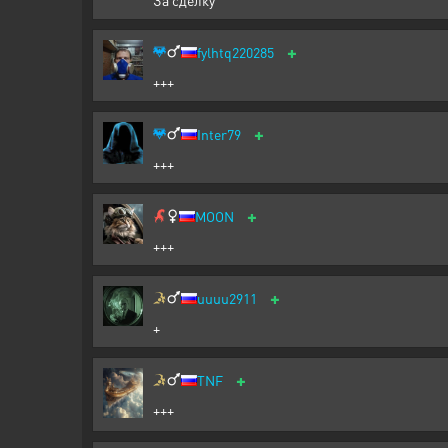
За сделку
+
fylhtq220285
+++
+
Inter79
+++
+
MOON
+++
+
uuuu2911
+
+
TNF
+++