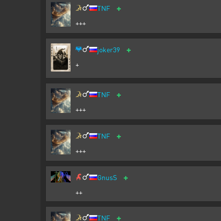
+
TNF
+++
+
joker39
+
+
TNF
+++
+
TNF
+++
+
GnusS
++
+
TNF