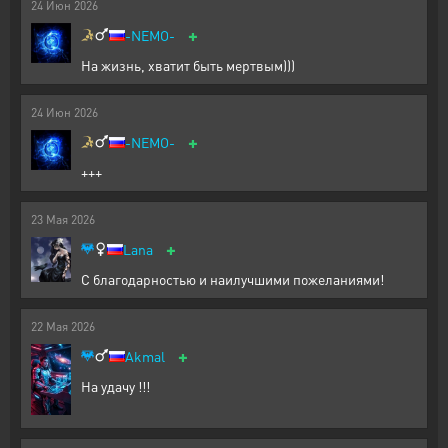
24
Июн
2026
+
-NEMO-
На жизнь, хватит быть мертвым)))
24
Июн
2026
+
-NEMO-
+++
23
Мая
2026
+
Lana
С благодарностью и наилучшими пожеланиями!
22
Мая
2026
+
Akmal
На удачу !!!