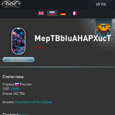
ИГРА
MepTBbIuAHAPXucT
HUMANS
263 K / 263 K
Статистика
Страна
Россия
ТОП
12095
Очков 262 706
Альянс
Guardians of the Galaxy
Столица
Ключи