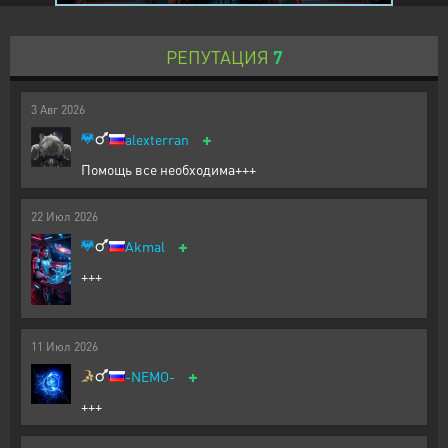
РЕПУТАЦИЯ
7
3
Авг
2026
+
alexterran
Помощь все необходима+++
22
Июл
2026
+
Akmal
+++
11
Июл
2026
+
-NEMO-
+++