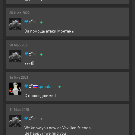
30
Июл
2022
+
За помощь атаки Монтаны.
28
Мар
2021
+
+++)))
16
Янв
2021
+
spinaker
С прошедшими )
11
Мар
2020
+
We know you now as Vavilion friends.
Be happy if we find you