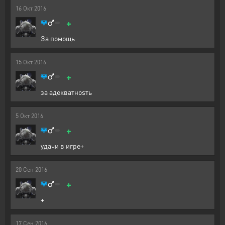
16
Окт
2016
+
За помощь
15
Окт
2016
+
за адекватноsть
5
Окт
2016
+
удачи в игре+
20
Сен
2016
+
+
17
Сен
2016