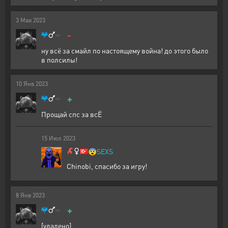
3
Мая
2023
-
ну всё за смайл по настоящему война! до этого было
в полсилы!
10
Янв
2023
+
Прощай спс за всЁ
15
Июл
2023
😨
SEXS
Chinobi, спасибо за игру!
8
Янв
2023
+
[удалено]