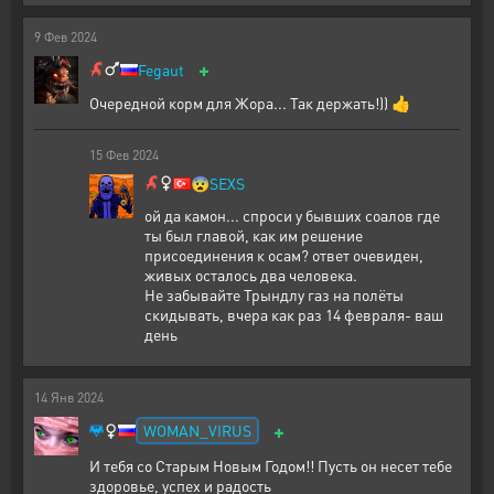
9
Фев
2024
+
Fegaut
Очередной корм для Жора... Так держать!)) 👍
15
Фев
2024
😨
SEXS
ой да камон... спроси у бывших соалов где
ты был главой, как им решение
присоединения к осам? ответ очевиден,
живых осталось два человека.
Не забывайте Трындлу газ на полёты
скидывать, вчера как раз 14 февраля- ваш
день
14
Янв
2024
+
WOMAN_VIRUS
И тебя со Старым Новым Годом!! Пусть он несет тебе
здоровье, успех и радость