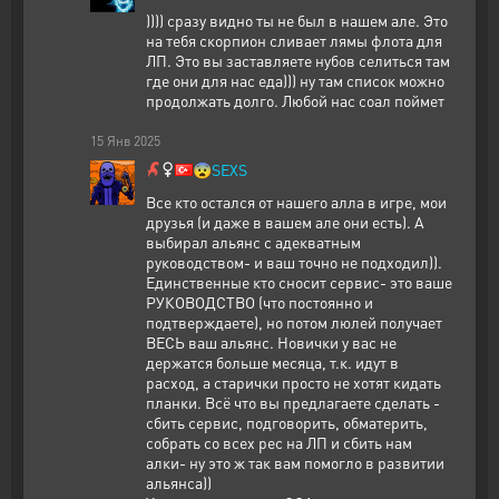
)))) сразу видно ты не был в нашем але. Это
на тебя скорпион сливает лямы флота для
ЛП. Это вы заставляете нубов селиться там
где они для нас еда))) ну там список можно
продолжать долго. Любой нас соал поймет
15
Янв
2025
😨
SEXS
Все кто остался от нашего алла в игре, мои
друзья (и даже в вашем але они есть). А
выбирал альянс с адекватным
руководством- и ваш точно не подходил)).
Единственные кто сносит сервис- это ваше
РУКОВОДСТВО (что постоянно и
подтверждаете), но потом люлей получает
ВЕСЬ ваш альянс. Новички у вас не
держатся больше месяца, т.к. идут в
расход, а старички просто не хотят кидать
планки. Всё что вы предлагаете сделать -
сбить сервис, подговорить, обматерить,
собрать со всех рес на ЛП и сбить нам
алки- ну это ж так вам помогло в развитии
альянса))