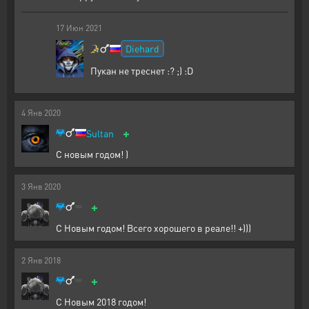
17
Июн
2021
Diehard
Пукан не треснет :? ;) :D
4
Янв
2020
+
Sultan
С новым годом! )
3
Янв
2020
+
С Новым годом! Всего хорошего в реале!! +)))
2
Янв
2018
+
С Новым 2018 годом!