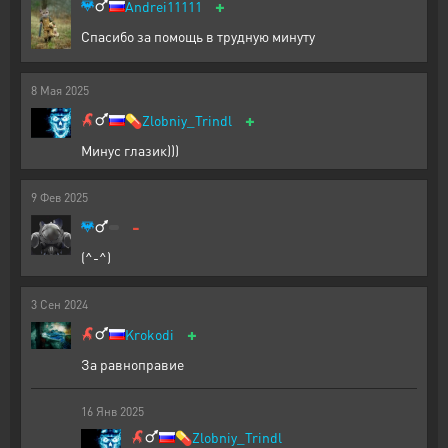
+
Andrei11111
Спасибо за помощь в трудную минуту
8
Мая
2025
+
💊
Zlobniy_Trindl
Минус глазик)))
9
Фев
2025
-
(^-^)
3
Сен
2024
+
Krokodi
За равноправие
16
Янв
2025
💊
Zlobniy_Trindl