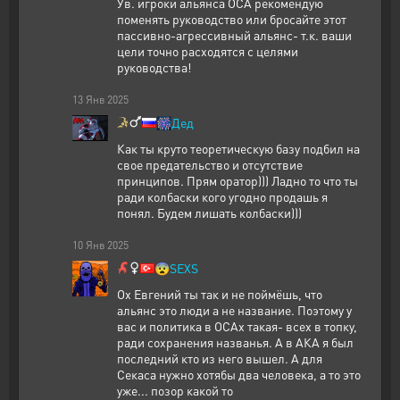
Ув. игроки альянса ОСА рекомендую
поменять руководство или бросайте этот
пассивно-агрессивный альянс- т.к. ваши
цели точно расходятся с целями
руководства!
13
Янв
2025
🎆
Дед
Как ты круто теоретическую базу подбил на
свое предательство и отсутствие
принципов. Прям оратор))) Ладно то что ты
ради колбаски кого угодно продашь я
понял. Будем лишать колбаски)))
10
Янв
2025
😨
SEXS
Ох Евгений ты так и не поймёшь, что
альянс это люди а не название. Поэтому у
вас и политика в ОСАх такая- всех в топку,
ради сохранения названья. А в АКА я был
последний кто из него вышел. А для
Секаса нужно хотябы два человека, а то это
уже... позор какой то