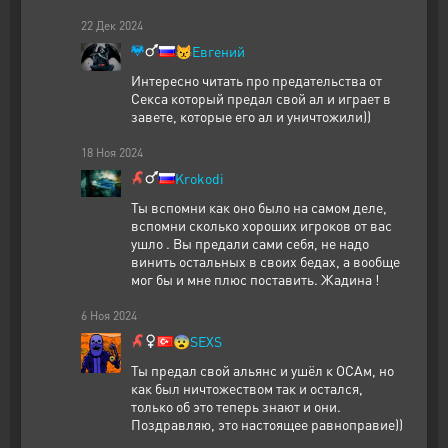
22
Дек
2024
😾
Евгений
Интересно читать про предательства от
Секса который предал свой ал и играет в
завете, которые его ал и уничтожили))
18
Ноя
2024
Krokodi
Ты вспомни как оно было на самом деле,
вспомни сколько хороших игроков от вас
ушло . Вы предали сами себя, не надо
винить остальных в своих бедах, а вообще
мог бы и мне плюс поставить. Жадина !
6
Ноя
2024
😨
SEXS
Ты предал свой альянс и ушёл к ОСАм, но
как был ничтожеством так и остался,
только об это теперь знают и они.
Поздравляю, это настоящее равноправие))