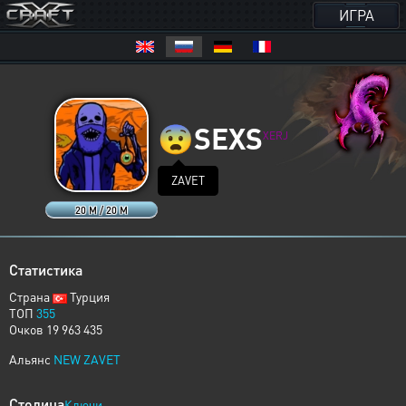
ИГРА
😨
SEXS
XERJ
ZAVET
20 M / 20 M
Статистика
Страна
Турция
ТОП
355
Очков 19 963 435
Альянс
NEW ZAVET
Столица
Ключи