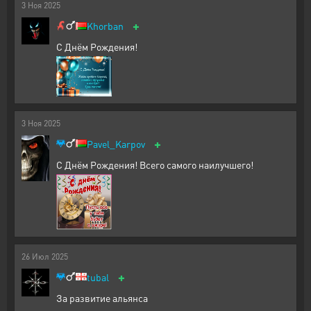
3
Ноя
2025
+
Khorban
С Днём Рождения!
3
Ноя
2025
+
Pavel_Karpov
С Днём Рождения! Всего самого наилучшего!
26
Июл
2025
+
tubal
За развитие альянса