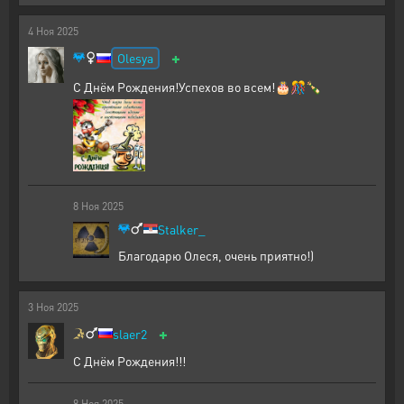
4
Ноя
2025
+
Olesya
С Днём Рождения!Успехов во всем!🎂🎊🍾
8
Ноя
2025
Stalker_
Благодарю Олеся, очень приятно!)
3
Ноя
2025
+
slaer2
С Днём Рождения!!!
8
Ноя
2025