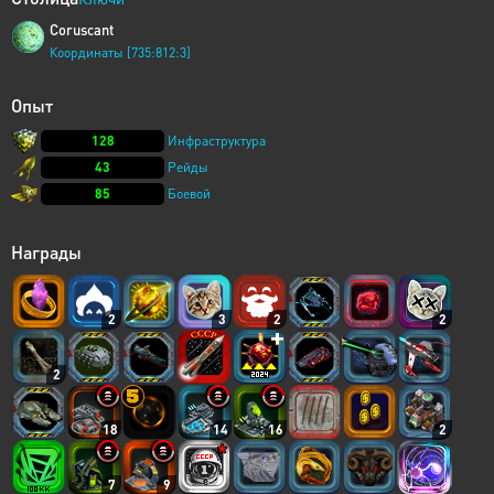
Coruscant
Координаты [735:812:3]
Опыт
128
Инфраструктура
43
Рейды
85
Боевой
Награды
2
3
2
2
2
18
14
16
2
7
9