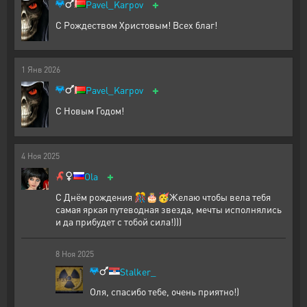
+
Pavel_Karpov
С Рождеством Христовым! Всех благ!
1
Янв
2026
+
Pavel_Karpov
С Новым Годом!
4
Ноя
2025
+
Ola
С Днём рождения 🎊🎂🥳Желаю чтобы вела тебя
самая яркая путеводная звезда, мечты исполнялись
и да прибудет с тобой сила!)))
8
Ноя
2025
Stalker_
Оля, спасибо тебе, очень приятно!)