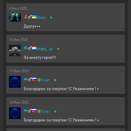
6
Июл
2025
+
Воин
Другу+++
15
Фев
2025
+
angej_zp
За анкету героя!!!
17
Июн
2024
+
✳️
Скат
Благодарен за покупки ! С Уважением ! +
16
Июн
2024
+
✳️
Скат
Благодарен за покупки ! С Уважением ! +