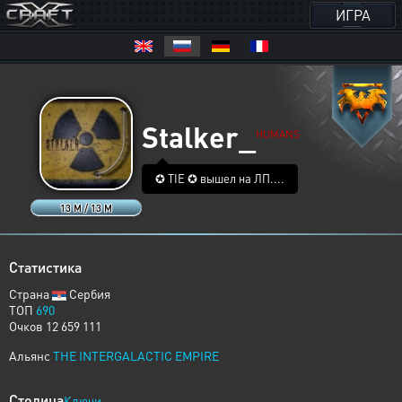
ИГРА
Stalker_
HUMANS
✪ TIE ✪ вышел на ЛП....
13 M / 13 M
Статистика
Страна
Сербия
ТОП
690
Очков 12 659 111
Альянс
THE INTERGALACTIC EMPIRE
Столица
Ключи