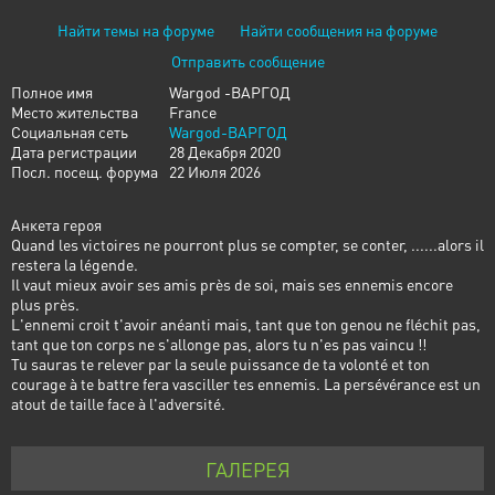
Найти темы на форуме
Найти сообщения на форуме
Отправить сообщение
Полное имя
Wargod -ВАРГОД
Место жительства
France
Социальная сеть
Wargod-ВАРГОД
Дата регистрации
28 Декабря 2020
Посл. посещ. форума
22 Июля 2026
Анкета героя
Quand les victoires ne pourront plus se compter, se conter, ......alors il
restera la légende.
Il vaut mieux avoir ses amis près de soi, mais ses ennemis encore
plus près.
L'ennemi croit t'avoir anéanti mais, tant que ton genou ne fléchit pas,
tant que ton corps ne s'allonge pas, alors tu n'es pas vaincu !!
Tu sauras te relever par la seule puissance de ta volonté et ton
courage à te battre fera vasciller tes ennemis. La persévérance est un
atout de taille face à l'adversité.
ГАЛЕРЕЯ