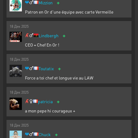
+
Mizzion
Patron en Or d'une équipe avec carte Vermeille
18
Дек
2025
+
Lindbergh
CEO = Chef En Or !
18
Дек
2025
+
Toutatix
Force a toi chef et longue vie au LAW
18
Дек
2025
+
patricia
a mon pepe hi courageux +
18
Дек
2025
+
Chuck