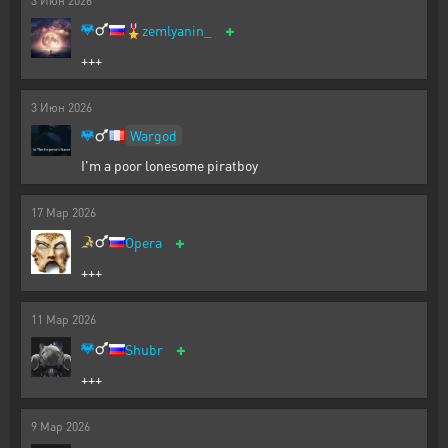
3
Июн
2026
+
🎖️
zemlyanin_
+++
3
Июн
2026
Wargod
I'm a poor lonesome piratboy
17
Мар
2026
+
Opera
+++
11
Мар
2026
+
Shubr
+++
9
Мар
2026