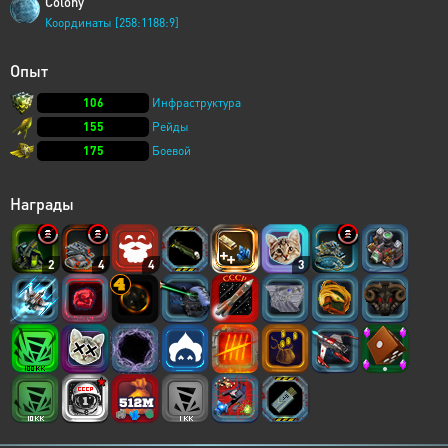
Colony
Координаты [258:1188:9]
Опыт
106
Инфраструктура
155
Рейды
175
Боевой
Награды
2
4
4
3