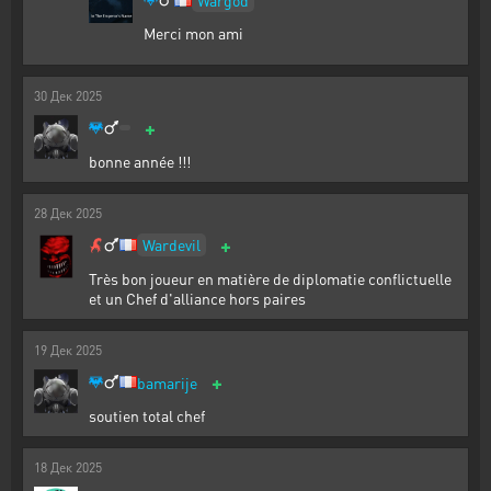
Merci mon ami
30
Дек
2025
+
bonne année !!!
28
Дек
2025
+
Wardevil
Très bon joueur en matière de diplomatie conflictuelle
et un Chef d'alliance hors paires
19
Дек
2025
+
bamarije
soutien total chef
18
Дек
2025