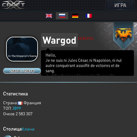
ИГРА
Wargod
HUMANS
Hello,
Je ne suis ni Jules César, ni Napoléon, ni nul
autre conquérant assoiffé de victoires et de
sang.
2583 K / 2583 K
Je défendrai mon bien quoiqu'il en coûte.
Je suis Wargod le téméraire, sans peur et sans
reproches.
Ma ténacité est mon plus grand atout.
Статистика
Ma meilleure qualité est la persévérance.
Quoique certains me fassent, je reste debout tel
Страна
Франция
le roseau face au chêne, lors d'une tempête.
ТОП
3899
Очков 2 583 307
Au nom de l'Empereur, nous ne connaîtrons
aucune peur.
Столица
Ключи