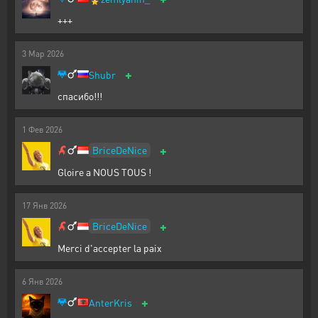
+++
3
Мар
2026
+
Shubr
спасибо!!!
1
Фев
2026
+
BriceDeNice
Gloire a NOUS TOUS !
17
Янв
2026
+
BriceDeNice
Merci d'accepter la paix
6
Янв
2026
+
AnterKris