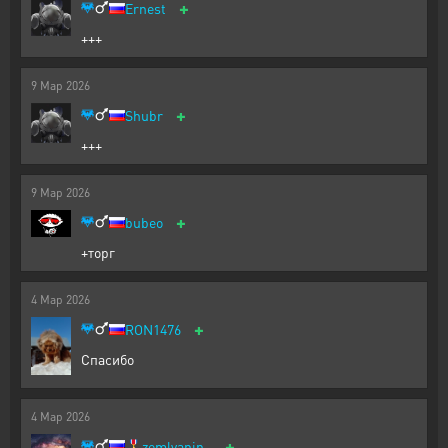
+
Ernest
+++
9
Мар
2026
+
Shubr
+++
9
Мар
2026
+
bubeo
+торг
4
Мар
2026
+
RON1476
Спасибо
4
Мар
2026
+
🎖️
zemlyanin_