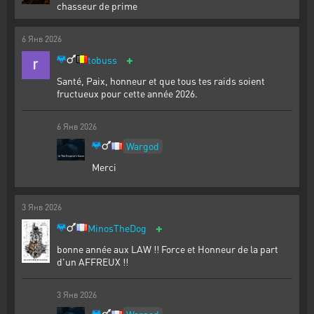
chasseur de prime
6
Янв
2026
+
tobuss
Santé, Paix, honneur et que tous tes raids soient
fructueux pour cette année 2026.
6
Янв
2026
Wargod
Merci
3
Янв
2026
+
MinosTheDog
bonne année aux LAW !! Force et Honneur de la part
d'un AFFREUX !!
3
Янв
2026
Wargod