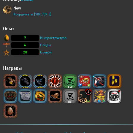
New
Координаты [904:709:3]
Опыт
7
Инфраструктура
6
Рейды
28
Боевой
Награды