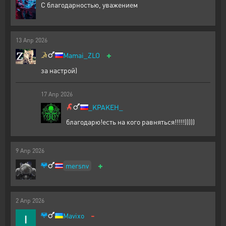
С благодарностью, уважением
13
Апр
2026
+
Mamai_ZLO
за настрой)
17
Апр
2026
_KPAKEH_
благодарю!есть на кого равняться!!!!!)))))
9
Апр
2026
+
mersnv
2
Апр
2026
-
Mavixo