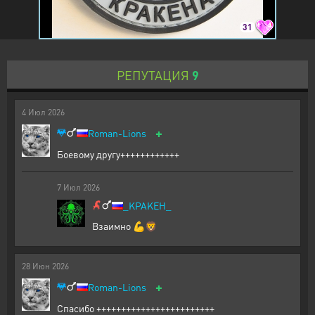
31
РЕПУТАЦИЯ
9
4
Июл
2026
+
Roman-Lions
Боевому другу++++++++++++
7
Июл
2026
_KPAKEH_
Взаимно 💪🦁
28
Июн
2026
+
Roman-Lions
Спасибо ++++++++++++++++++++++++