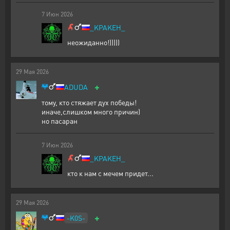
7
Июн
2026
_KPAKEH_
неожиданно!)))))
29
Мая
2026
+
ADUDA
тому, кто стяжает дух победы!
иначе,слишком много причин)
но пасаран
7
Июн
2026
_KPAKEH_
кто к нам с мечем придет...
29
Мая
2026
+
-K0S-