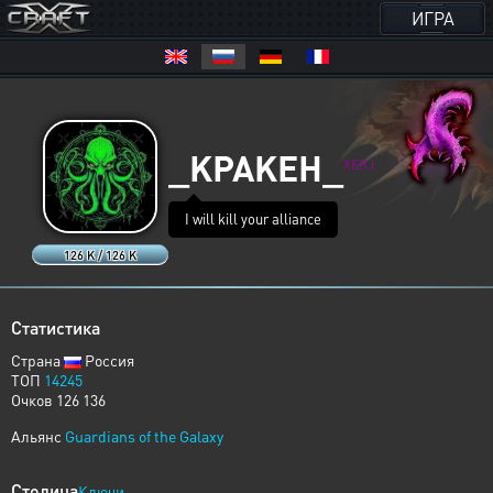
ИГРА
_KPAKEH_
XERJ
I will kill your alliance
126 K / 126 K
Статистика
Страна
Россия
ТОП
14245
Очков 126 136
Альянс
Guardians of the Galaxy
Столица
Ключи