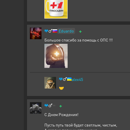
+
Eduardo
Большое спасибо за помощь с ОПС !!!
alex45
🤝
+
С Днем Рождения!
Пусть путь твой будет светлым, чистым,
А сердце полным оптимизма.