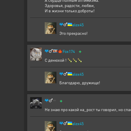
Здоровья, радости, любви,
И в жизни только доброты!
alex45
Это прекрасно!
+
🍁
Fox174
С денюхой ! 🍾🍾🍾
alex45
Благодарю, дружище!
+
Не знаю про какой на_рост ты говорил, но спас
alex45