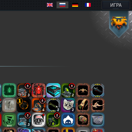
ИГРА
3
2
4
4
2
2
3