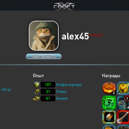
alex45
HUMANS
8709 K / 8709 K
Опыт
Награды
107
Инфраструктура
:159:6]
31
Рейды
2
51
Боевой