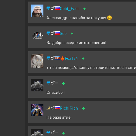
+
Cold_East
Александр, спасибо за покупку 😊
+
Sco
За добрососедские отношения)
+
🍁
Fox174
+ + за помощь Альянсу в строительстве ал сети
+
Спасибо !
+
RichiRich
На развитие.
+