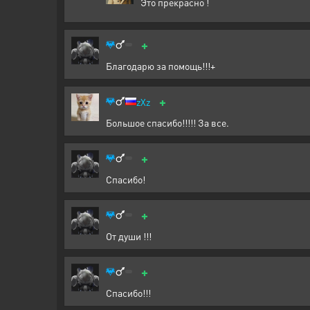
Это прекрасно !
+
Благодарю за помощь!!!+
+
zXz
Большое спасибо!!!!! За все.
+
Спасибо!
+
От души !!!
+
Спасибо!!!