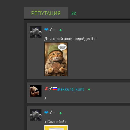
РЕПУТАЦИЯ
22
+
Для твоей авки подойдет)) +
+
alekkunt_kunt
+
+
+ Спасибо! +