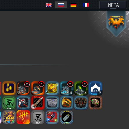
ИГРА
5
6
7