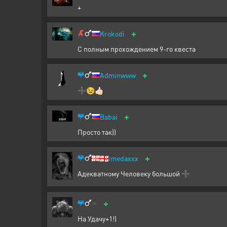
+
+
Krokodi
С полным прохождением 9-го квеста
+
Adminwww
➕😉👍🏻
+
Babai
Просто так))
+
🇬🇪
imedaxxx
Адекватному Человеку большой ➕
+
На Удачу+1!)