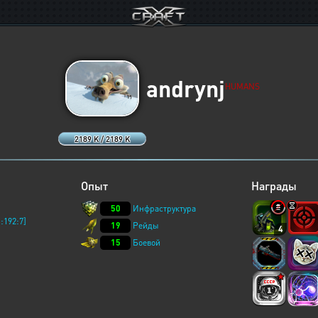
andrynj
HUMANS
2189 K / 2189 K
Опыт
Награды
50
Инфраструктура
:192:7]
19
Рейды
4
15
Боевой