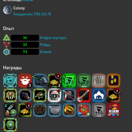
Colony
Координаты [784:524:9]
Опыт
36
Инфраструктура
32
Рейды
73
Боевой
Награды
3
2