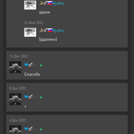
Rjvfhn
удачи
22
Фев
2023
Rjvfhn
[удалено]
15
Дек
2022
+
Спасибо
8
Дек
2022
+
+
4
Дек
2022
+