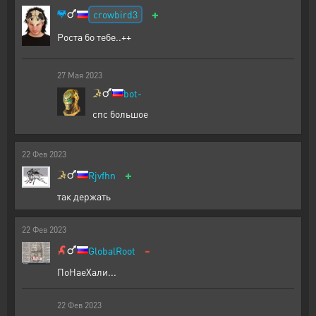
+
crowbird3
Роста бо тебе..++
27
Мая
2023
bot-
спс большое
22
Фев
2023
+
Rjvfhn
так держать
22
Фев
2023
-
GlobalRoot
ПоНаеХали...
22
Фев
2023