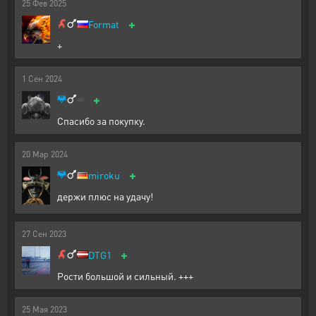
25
Фев
2025
+
Format
+
1
Сен
2024
+
Спасибо за покупку.
20
Мар
2024
+
miroku
держи плюс на удачу!
27
Сен
2023
+
DTG1
Рости большой и сильный. +++
25
Мая
2023