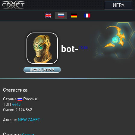
ИГРА
bot-
TOSS
2195 K / 2195 K
Статистика
Страна
Россия
ТОП
4443
Очков 2 194 862
Альянс
NEW ZAVET
Столица
Ключи