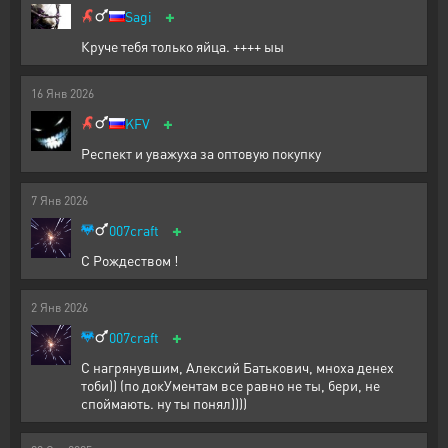
+
Sagi
Круче тебя только яйца. ++++ ыы
16
Янв
2026
+
KFV
Респект и уважуха за оптовую покупку
7
Янв
2026
+
007craft
С Рождеством !
2
Янв
2026
+
007craft
С нагрянувшим, Алексий Батькович, мноха денех
тоби)) (по докУментам все равно не ты, бери, не
споймають. ну ты понял))))