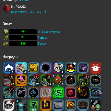
KURGAN3
Координаты [6661:6661:1]
Опыт
99
Инфраструктура
71
Рейды
180
Боевой
Награды
4
3
3
27
29
17
13