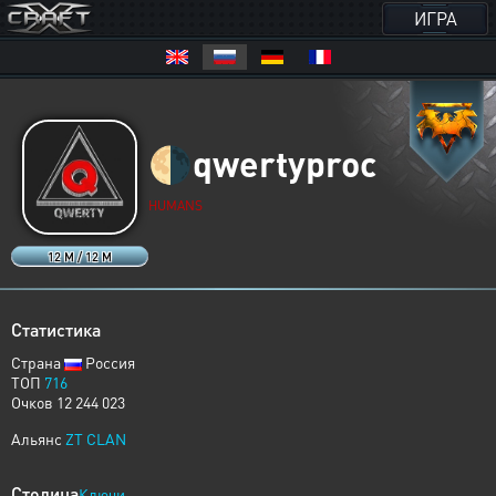
ИГРА
🌗
qwertyproc
HUMANS
12 M / 12 M
Статистика
Страна
Россия
ТОП
716
Очков 12 244 023
Альянс
ZT CLAN
Столица
Ключи