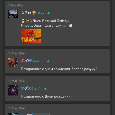
9
Мая
2026
+
🏆
T0SS
🎖️✨С Днем Великой Победы!
Мира, добра и благополучия! 🕊️
10
Мар
2026
+
shurup
Поздравляю с днем рождения, брат по разуму!)
10
Мар
2026
+
007craft
Поздравляю с Днем рождения)
10
Мар
2026