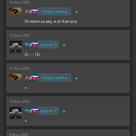
16
Июл
2025
+
-Cheburashka-
От меня за аву, и от Кактуса
12
Июл
2025
+
Aptem-7
2+ -- 12+
11
Июл
2025
+
-Cheburashka-
+
13
Июн
2025
+
Aptem-7
+
8
Июн
2025