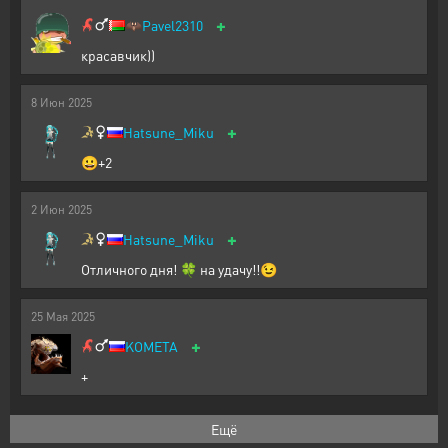
+
🦇
Pavel2310
красавчик))
8
Июн
2025
+
Hatsune_Miku
😀+2
2
Июн
2025
+
Hatsune_Miku
Отличного дня! 🍀 на удачу!!😉
25
Мая
2025
+
KOMETA
+
Ещё