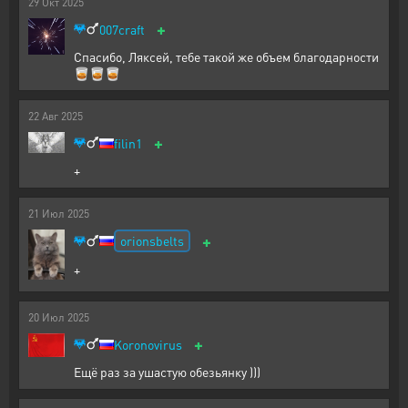
29
Окт
2025
+
007craft
Спасибо, Ляксей, тебе такой же объем благодарности
🥃🥃🥃
22
Авг
2025
+
filin1
+
21
Июл
2025
+
orionsbelts
+
20
Июл
2025
+
Koronovirus
Ещё раз за ушастую обезьянку )))