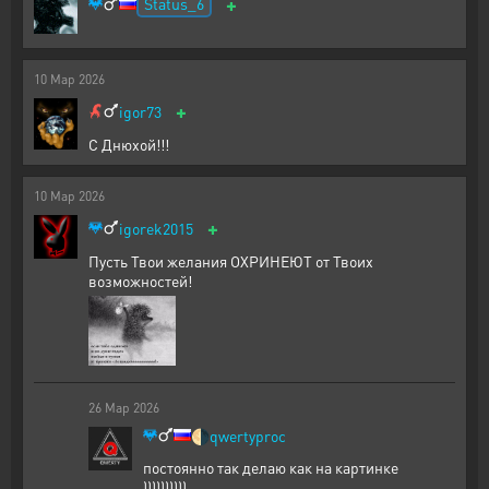
+
Status_6
10
Мар
2026
+
igor73
С Днюхой!!!
10
Мар
2026
+
igorek2015
Пусть Твои желания ОХРИНЕЮТ от Твоих
возможностей!
26
Мар
2026
🌗
qwertyproc
постоянно так делаю как на картинке
))))))))))