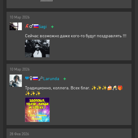
10
Мар
2026
+
Sagi
Сейчас возможно даже кого-то будут поздравлять !!!
10
Мар
2026
+
🗝️
Larunda
Традиционно, коллега. Всех благ. ✨✨✨🍰🥂🎁
✨✨✨
28
Фев
2026