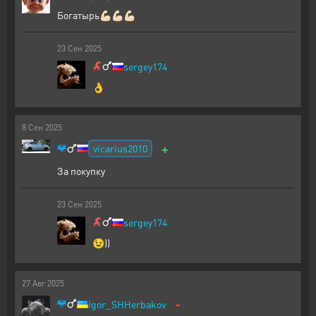
Богатырь💪🏻💪🏻💪🏻
23
Сен
2025
sergey174
👌
8
Сен
2025
+
vicarius2010
За покупку
23
Сен
2025
sergey174
😉))
27
Авг
2025
-
Igor_SHHerbakov