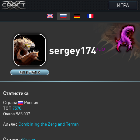
ИГРА
sergey174
XERJ
965 K / 965 K
Статистика
Страна
Россия
ТОП
7570
Очков 965 007
Альянс
Combining the Zerg and Terran
Столица
Ключи