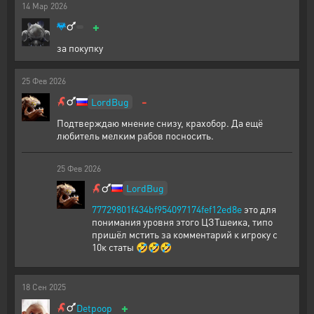
14
Мар
2026
+
за покупку
25
Фев
2026
-
LordBug
Подтверждаю мнение снизу, крахобор. Да ещё
любитель мелким рабов посносить.
25
Фев
2026
LordBug
77729801f434bf954097174fef12ed8e
это для
понимания уровня этого ЦЗТшеика, типо
пришёл мстить за комментарий к игроку с
10к статы 🤣🤣🤣
18
Сен
2025
+
Detpoop