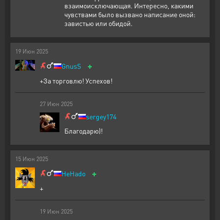
взаимоисключающая. Интересно, какими
чувствами было вызвано написание оной:
завистью или обидой.
19
Июн
2025
+
GnusS
+За торговлю! Успехов!
27
Июн
2025
sergey174
Благодарю)!
15
Июн
2025
+
HeHado
+
19
Июн
2025