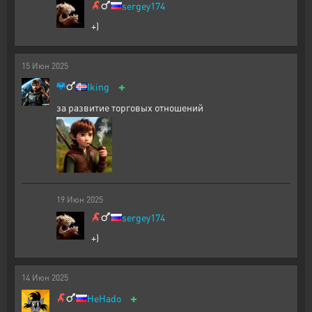
sergey174
+)
15
Июн
2025
+
Iking
за развитие торговых отношений
19
Июн
2025
sergey174
+)
14
Июн
2025
+
HeHado