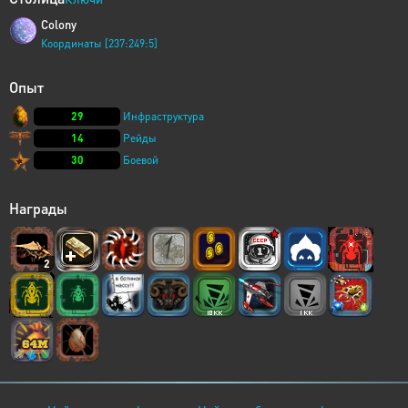
Colony
Координаты [237:249:5]
Опыт
29
Инфраструктура
14
Рейды
30
Боевой
Награды
2