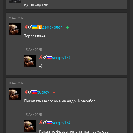
ну ты сер гей
9
Авг
2025
+
⏫
демонолог
Торговля++
15
Авг
2025
sergey174
+)
3
Авг
2025
-
5uglov
Покупать много ума не надо. Крахобор .
15
Авг
2025
sergey174
Какая-то фраза непонятная, сама себя