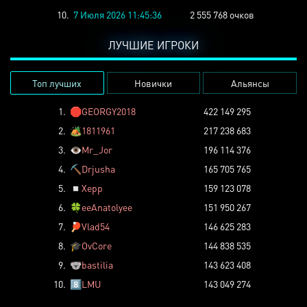
10.
7 Июля 2026 11:45:36
2 555 768 очков
ЛУЧШИЕ ИГРОКИ
Топ лучших
Новички
Альянсы
1.
🛑
GEORGY2018
422 149 295
2.
🏕️
1811961
217 238 683
3.
👁️
Mr_Jor
196 114 376
4.
⛏️
Drjusha
165 705 765
5.
◽
Xepp
159 123 078
6.
🍀
eeAnatolyee
151 950 267
7.
🏓
Vlad54
146 625 283
8.
🎓
OvCore
144 838 535
9.
🐨
bastilia
143 623 408
10.
8️⃣
LMU
143 049 274