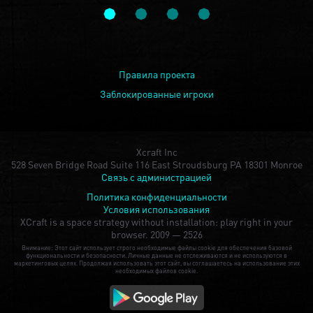
Правила проекта
Заблокированные игроки
Xcraft Inc
528 Seven Bridge Road Suite 116 East Stroudsburg PA 18301 Monroe
Связь с администрацией
Политика конфиденциальности
Условия использования
XCraft is a space strategy without installation: play right in your
browser.
2009 — 2526
Внимание: Этот сайт использует строго необходимые файлы cookie для обеспечения базовой
функциональности и безопасности. Личные данные не отслеживаются и не используются в
маркетинговых целях. Продолжая использовать этот сайт, вы соглашаетесь на использование этих
необходимых файлов cookie.