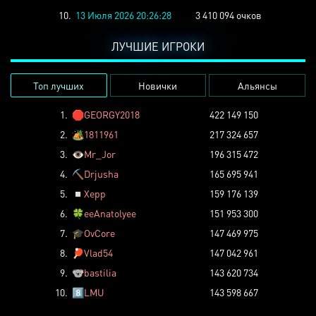
10.
13 Июля 2026 20:26:28
3 410 094 очков
ЛУЧШИЕ ИГРОКИ
Топ лучших
Новички
Альянсы
1.
🛑
GEORGY2018
422 149 150
2.
🏕️
1811961
217 324 657
3.
👁️
Mr_Jor
196 315 472
4.
⛏️
Drjusha
165 695 941
5.
◽
Xepp
159 176 139
6.
🍀
eeAnatolyee
151 953 300
7.
🎓
OvCore
147 469 975
8.
🏓
Vlad54
147 042 961
9.
🐨
bastilia
143 620 734
10.
8️⃣
LMU
143 598 667