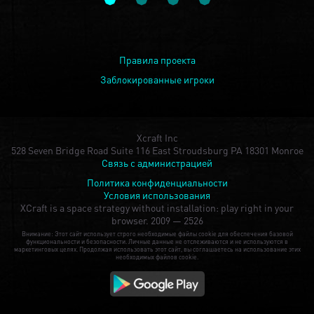
Правила проекта
Заблокированные игроки
Xcraft Inc
528 Seven Bridge Road Suite 116 East Stroudsburg PA 18301 Monroe
Связь с администрацией
Политика конфиденциальности
Условия использования
XCraft is a space strategy without installation: play right in your
browser.
2009 — 2526
Внимание: Этот сайт использует строго необходимые файлы cookie для обеспечения базовой
функциональности и безопасности. Личные данные не отслеживаются и не используются в
маркетинговых целях. Продолжая использовать этот сайт, вы соглашаетесь на использование этих
необходимых файлов cookie.