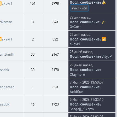
Посл. сообщение:
🍌

skavr1
151
6998
зумликоп
22 дня назад
rRoman
3
843
Посл. сообщение:
🎓
OvCore
22 дня назад

skavr1
2
822
Посл. сообщение:
📶
skavr1
28 дней назад
entSmith
30
2147
Посл. сообщение:
VityaP
29 дней назад
ssddx
30
2170
Посл. сообщение:
Claymore
7 Июля 2026 13:50:57
rangersan
1
823
Посл. сообщение:
AcidSun
5 Июля 2026 21:33:10
ssddx
16
1723
Посл. сообщение:
Sergejj_Skryto
5 Июля 2026 02:03:03