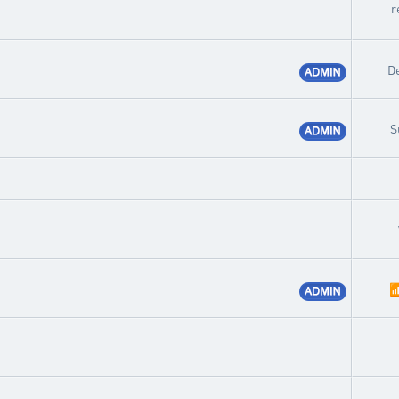
r
D
S
