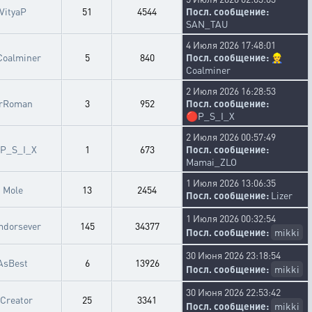
VityaP
51
4544
Посл. сообщение:
SAN_TAU
4 Июля 2026 17:48:01
Coalminer
5
840
Посл. сообщение:
👷
Coalminer
2 Июля 2026 16:28:53
rRoman
3
952
Посл. сообщение:
🔴
P_S_I_X
2 Июля 2026 00:57:49
P_S_I_X
1
673
Посл. сообщение:
Mamai_ZLO
1 Июля 2026 13:06:35
Mole
13
2454
Посл. сообщение:
Lizer
1 Июля 2026 00:32:54
dorsever
145
34377
Посл. сообщение:
mikki
30 Июня 2026 23:18:54
AsBest
6
13926
Посл. сообщение:
mikki
30 Июня 2026 22:53:42
-Creator
25
3341
Посл. сообщение:
mikki