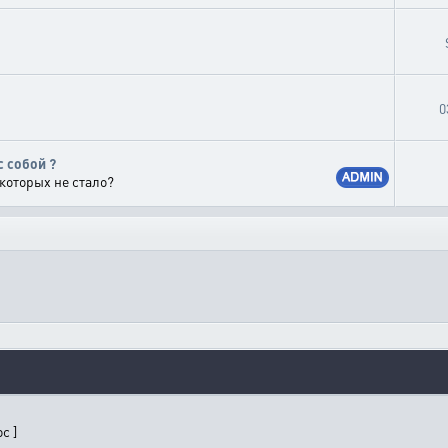
0
с собой ?
которых не стало?
с ]