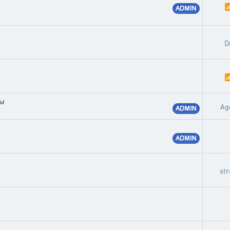

D

цы
Ag
st