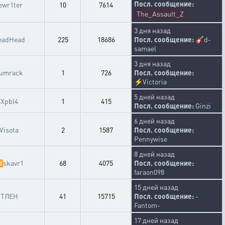
Посл. сообщение:
ewr1ter
10
7614
The_Assault_Z
3 дня назад
eadHead
225
18686
Посл. сообщение:
🎸
d-
samael
3 дня назад
umrack
1
726
Посл. сообщение:
⚡
Victoria
5 дней назад
Xpbl4
1
415
Посл. сообщение:
Ginzi
6 дней назад
Visota
2
1587
Посл. сообщение:
Pennywise
8 дней назад

skavr1
68
4075
Посл. сообщение:
faraon098
15 дней назад
ТЛЕН
41
15715
Посл. сообщение:
-
Fantom-
17 дней назад