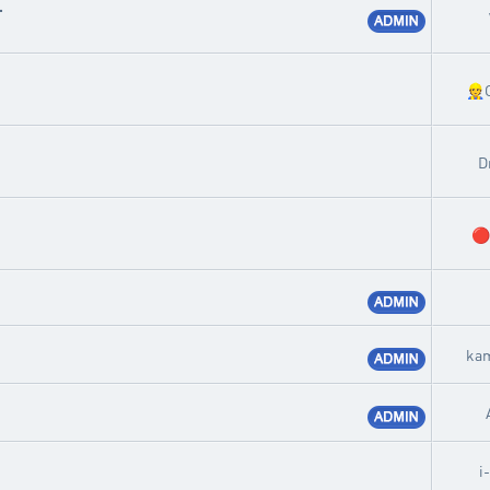
.
👷
D
🔴
kam
i