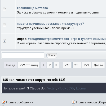
Хранилище металла
Ошибка в объеме хранения металла и поднятия уровня
пираты научились восстановить структуру?
структура увеличилось после времени
Опрос:
Ув!Администрация!Что это-игра в туалете самими 
С кем играем,разрешите спросить,уважаемые?С пиратами,
Назад
279 страниц
1
2
3
...
277
278
279
Далее
165 чел. читают этот форум (гостей: 162)
Пользователей:
3
Claude Bot,
Vetlan
,
-YouROCK-
,
Locman
Новые сообщения
Новые голоса [ Опро