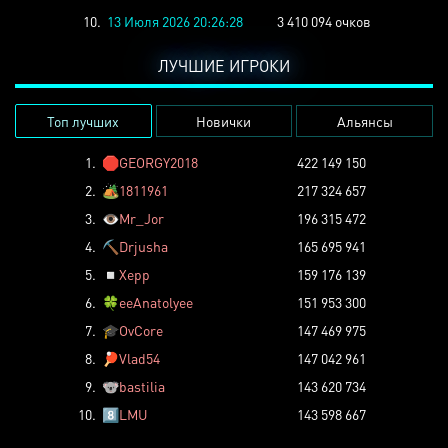
10.
13 Июля 2026 20:26:28
3 410 094 очков
ЛУЧШИЕ ИГРОКИ
Топ лучших
Новички
Альянсы
1.
🛑
GEORGY2018
422 149 150
2.
🏕️
1811961
217 324 657
3.
👁️
Mr_Jor
196 315 472
4.
⛏️
Drjusha
165 695 941
5.
◽
Xepp
159 176 139
6.
🍀
eeAnatolyee
151 953 300
7.
🎓
OvCore
147 469 975
8.
🏓
Vlad54
147 042 961
9.
🐨
bastilia
143 620 734
10.
8️⃣
LMU
143 598 667