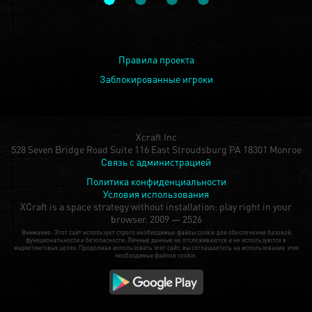
Правила проекта
Заблокированные игроки
Xcraft Inc
528 Seven Bridge Road Suite 116 East Stroudsburg PA 18301 Monroe
Связь с администрацией
Политика конфиденциальности
Условия использования
XCraft is a space strategy without installation: play right in your
browser.
2009 — 2526
Внимание: Этот сайт использует строго необходимые файлы cookie для обеспечения базовой
функциональности и безопасности. Личные данные не отслеживаются и не используются в
маркетинговых целях. Продолжая использовать этот сайт, вы соглашаетесь на использование этих
необходимых файлов cookie.