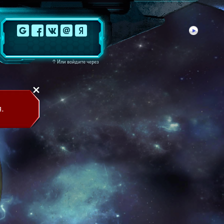
↑
Или войдите через
.