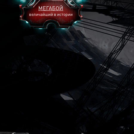
МЕГАБОЙ
величайший в истории
2893
2269
2240