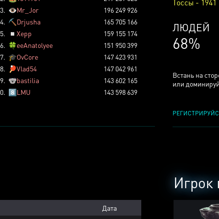
Тоссы - 1941
3.
👁️
Mr_Jor
196 249 926
4.
⛏️
Drjusha
165 705 166
КСЕРДЖ
5.
◽
Xepp
159 155 174
25%
6.
🍀
eeAnatolyee
151 950 399
7.
🎓
OvCore
147 423 931
8.
🏓
Vlad54
147 042 961
Встань на сто
9.
🐨
bastilia
143 602 165
или доминируй
0.
8️⃣
LMU
143 598 639
РЕГИСТРИРУЙС
Игрок 
Дата