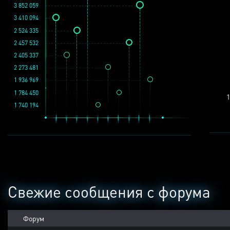
3 852 059
3 410 094
2 524 335
2 457 532
2 405 337
2 273 481
1 936 969
1 784 450
1
1 740 194
Свежие сообщения с форума
Форум