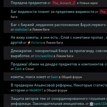
Передача предметов
от
The_Assault_Z
в
Новые идеи
Баг видимости планет за пределами видимости
от
The_
баги
Баг с биржей ,неудачное расположение &quot;первого 
от
vladislav1
в
Ловим баги
Не вижу кометы, а они есть , Слой с кометами пропал , 
другой
от
⚡
Victoria
в
Ловим баги
Демократия - некоректный бонус за пропаганду, совсе
выработки.
от
UncleanOne
в
Ловим баги
Продажа/ обмен на дендре предметов и компонентов 
от
Zakk
в
Сенат
кометы, поиск комет
от
Seen
в
Общий форум
В предверии Альянсовой реформы, Некоторые статист
истории
от
MAMOHT
в
Общий форум
Защита авторов тем от скоординированного глушения 
информаци, Законодательная инициатива.
от
🏦
bank123