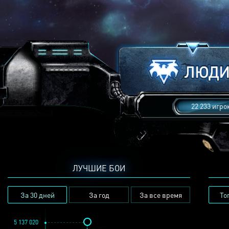
22 233 игро
ЛУЧШИЕ БОИ
За 30 дней
За год
За все время
То
5 137 020