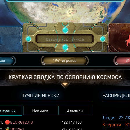
ков
1941 игроков
81
КРАТКАЯ СВОДКА ПО ОСВОЕНИЮ КОСМОСА
ЛУЧШИЕ ИГРОКИ
РАСПРЕДЕЛ
п лучших
Новички
Альянсы
Люди - 22 23
1.
🛑
GEORGY2018
422 149 150
Ксерджи - 81
2.
🏕️
1811961
217 289 828