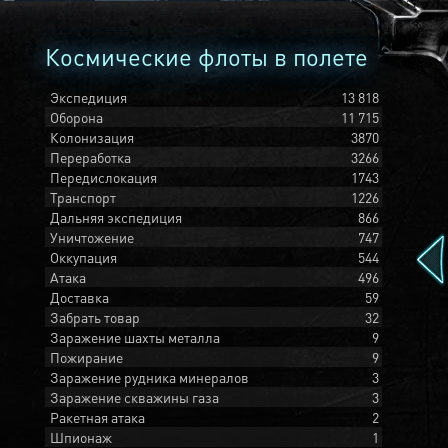
Космические флоты в полете
Экспедиция
13 818
Оборона
11 715
Колонизация
3870
Переработка
3266
Передислокация
1743
Транспорт
1226
Дальняя экспедиция
866
Уничтожение
747
Оккупация
544
Атака
496
Доставка
59
Забрать товар
32
Заражение шахты металла
9
Пожирание
9
Заражение рудника минералов
3
Заражение скважины газа
3
Ракетная атака
2
Шпионаж
1