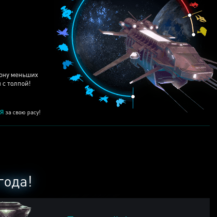
ЕЙ
рону меньших
 с толпой!
Я
за свою расу!
года!