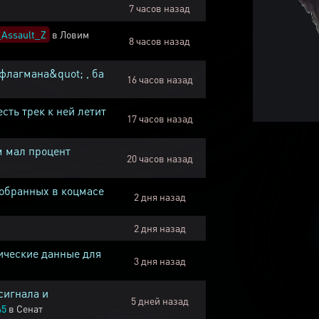
7 часов назад
Assault_Z
в
Ловим
8 часов назад
флагмана&quot; , ба
16 часов назад
есть трек к ней летит
17 часов назад
м мал процент
20 часов назад
собранных в коцмасе
2 дня назад
2 дня назад
ические данные для
3 дня назад
сигнала и
5 дней назад
45
в
Сенат