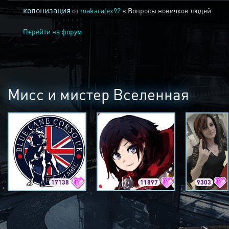
колонизация
от
makaralex92
в
Вопросы новичков людей
Перейти на форум
Мисс и мистер Вселенная
17138
11897
9303