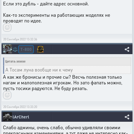
Если это дубль - дайте адрес основной.
Как-то эксперименты на работающих моделях не
проводят по идее.
20 Сентября 2022 13:32:36
T-800
⚖️
Цитата: xexexe
А Тосам луна вообще ни к чему
А как же бронисы и прочие сы? Весчь полезная только
нагам и малополезная игрокам. Но зато фапать можно,
пусть тосики радуются. Не буду резать.
20 Сентября 2022 13:33:20
lArCherl
Слабо админы, очень слабо, обычно удивляли своими
прекрасными изменениями, а тут даже не интересно как-