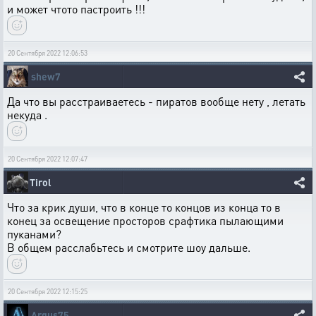
и может чтото пастроить !!!
20 Сентября 2022 12:06:53
shew7
Да что вы расстраиваетесь - пиратов вообще нету , летать
некуда .
20 Сентября 2022 12:07:47
Tirol
Что за крик души, что в конце то концов из конца то в
конец за освещение просторов срафтика пылающими
пуканами?
В общем расслабьтесь и смотрите шоу дальше.
20 Сентября 2022 12:15:25
Argus75