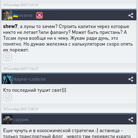
20 Сентября 2022 11:47:52
🇺🇦
xexexe
shew7
, а луны то зачем? Строить калитки через которые
никто не летает?или фалангу? Может быть пристань? А
Тосам луна вообще ни к чему. Жукам ради дунь, это
понятно. Но думаю железяка с калькулятором скоро опять
их порежет.
20 Сентября 2022 11:54:37
Ragnar-Lodbrok
Кто последний тушит свет)))
20 Сентября 2022 12:00:37
сшурик
Еше чучуть и в кооосмической стратегии :) астанеца -
только транспортный флот , чевото там перевести кудато ,