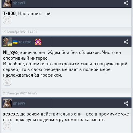
shew7
T-800
, Наставник - ой
20 Сентября 2022 11:46:01
🇺🇦
xexexe
Ni_xyo
, конечно нет. Ждём бои без обломков. Чисто на
спортивный интерес.
И вообще, обломки это анахронизм сильно нагружающий
сервер,что в свою очередь мешает в полной мере
наслаждаться 3д графикой.
20 Сентября 2022 11:46:25
shew7
xexexe
, да зачем действительно они - всё в премиуме уже
есть , даж луны по диаметру можно заказывать