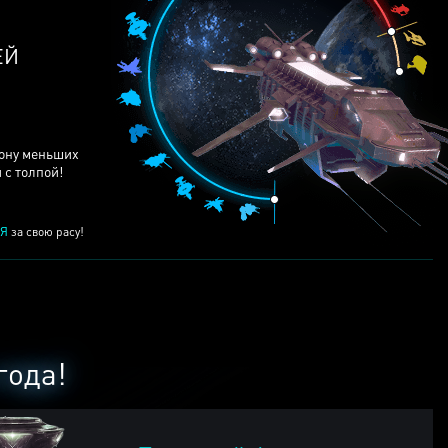
ЕЙ
рону меньших
 с толпой!
Я
за свою расу!
года!