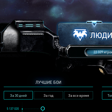
22 329 игро
ЛУЧШИЕ БОИ
За 30 дней
За год
За все время
То
5 137 020