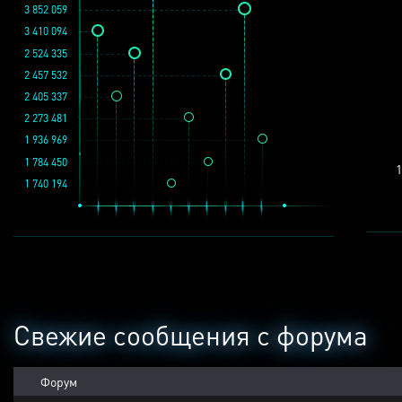
3 852 059
3 410 094
2 524 335
2 457 532
2 405 337
2 273 481
1 936 969
1 784 450
1
1 740 194
Свежие сообщения с форума
Форум