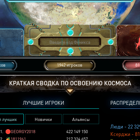
ков
1942 игроков
81
КРАТКАЯ СВОДКА ПО ОСВОЕНИЮ КОСМОСА
ЛУЧШИЕ ИГРОКИ
РАСПРЕДЕЛ
п лучших
Новички
Альянсы
Люди - 22 32
1.
🛑
GEORGY2018
422 149 150
Ксерджи - 81
2.
🏕️
1811961
217 324 657