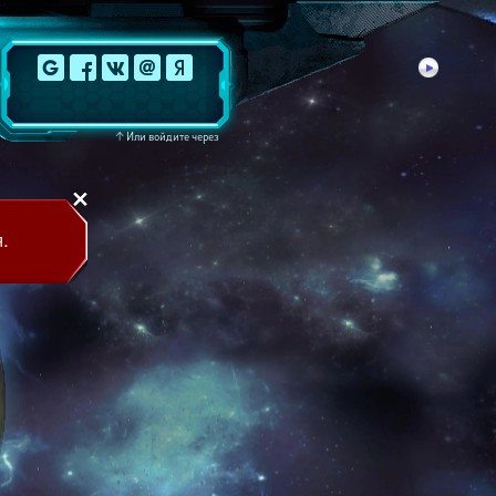
↑
Или войдите через
.