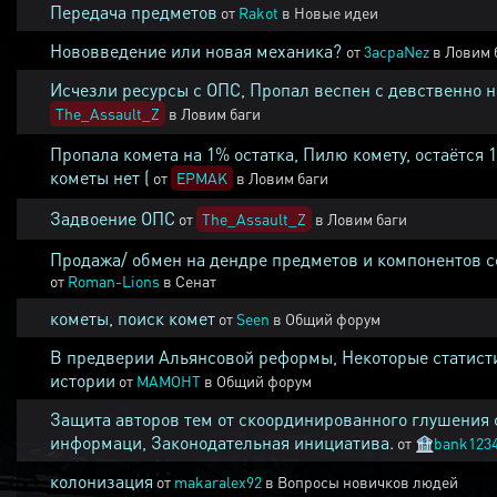
Передача предметов
от
Rakot
в
Новые идеи
Нововведение или новая механика?
от
3acpaNez
в
Ловим 
Исчезли ресурсы с ОПС, Пропал веспен с девственно 
The_Assault_Z
в
Ловим баги
Пропала комета на 1% остатка, Пилю комету, остаётся 
кометы нет (
от
EPMAK
в
Ловим баги
Задвоение ОПС
от
The_Assault_Z
в
Ловим баги
Продажа/ обмен на дендре предметов и компонентов 
от
Roman-Lions
в
Сенат
кометы, поиск комет
от
Seen
в
Общий форум
В предверии Альянсовой реформы, Некоторые статист
истории
от
MAMOHT
в
Общий форум
Защита авторов тем от скоординированного глушения 
информаци, Законодательная инициатива.
от
🏦
bank123
колонизация
от
makaralex92
в
Вопросы новичков людей