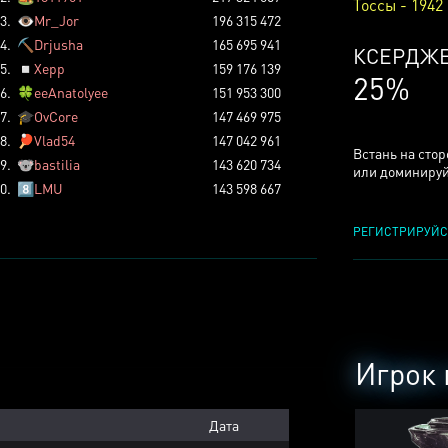
Тоссы - 1942
3.
👁️
Mr_Jor
196 315 472
4.
⛏️
Drjusha
165 695 941
КСЕРДЖ
5.
◽
Xepp
159 176 139
25%
6.
🍀
eeAnatolyee
151 953 300
7.
🎓
OvCore
147 469 975
8.
🏓
Vlad54
147 042 961
Встань на сто
9.
🐨
bastilia
143 620 734
или доминируй
0.
8️⃣
LMU
143 598 667
РЕГИСТРИРУЙС
Игрок 
Дата