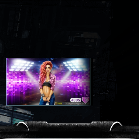
4005
3420