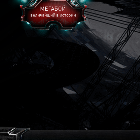
МЕГАБОЙ
величайший в истории
2893
2269
2240