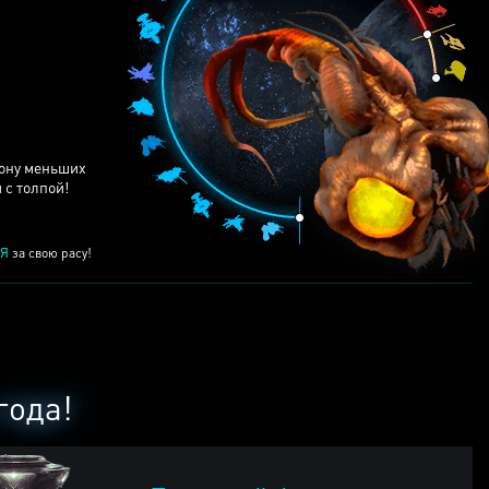
рону меньших
 с толпой!
Я
за свою расу!
года!