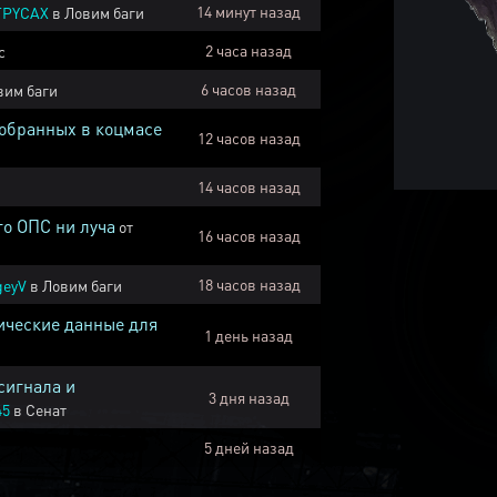
14 минут назад
TPYCAX
в
Ловим баги
2 часа назад
с
6 часов назад
вим баги
собранных в коцмасе
12 часов назад
14 часов назад
го ОПС ни луча
от
16 часов назад
18 часов назад
geyV
в
Ловим баги
ические данные для
1 день назад
сигнала и
3 дня назад
45
в
Сенат
5 дней назад