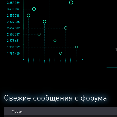
3 852 059
3 410 094
2 555 768
2 524 335
2 457 532
2 405 337
2 273 481
1 936 969
1
1 784 450
Свежие сообщения с форума
Форум