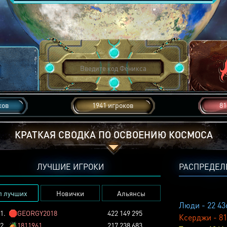
ков
1941 игроков
81
КРАТКАЯ СВОДКА ПО ОСВОЕНИЮ КОСМОСА
ЛУЧШИЕ ИГРОКИ
РАСПРЕДЕЛ
п лучших
Новички
Альянсы
Люди - 22 43
1.
🛑
GEORGY2018
422 149 295
Ксерджи - 81
2.
🏕️
1811961
217 238 683