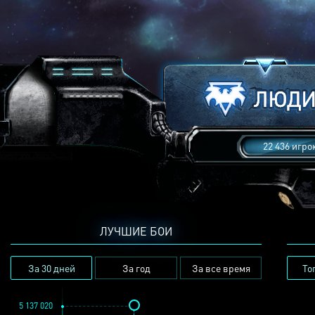
22 436 игро
ЛУЧШИЕ БОИ
За 30 дней
За год
За все время
То
5 137 020