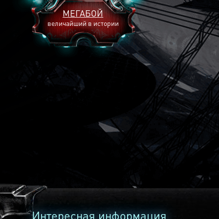
МЕГАБОЙ
величайший в истории
2893
2269
2240
Интересная информация