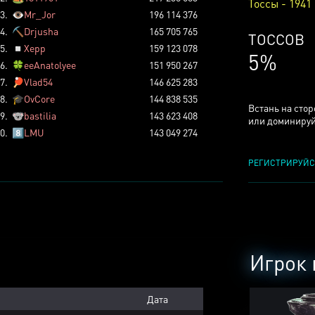
Тоссы - 1941
3.
👁️
Mr_Jor
196 114 376
4.
⛏️
Drjusha
165 705 765
ТОССОВ
5.
◽
Xepp
159 123 078
5%
6.
🍀
eeAnatolyee
151 950 267
7.
🏓
Vlad54
146 625 283
8.
🎓
OvCore
144 838 535
Встань на сто
9.
🐨
bastilia
143 623 408
или доминируй
0.
8️⃣
LMU
143 049 274
РЕГИСТРИРУЙС
Игрок 
Дата