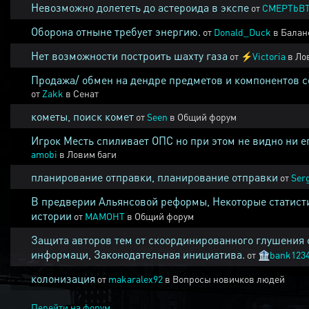
Невозможно долететь до астероида в экспе
от
CMEPTbB
Оборона отныне требует энергию.
от
Donald_Duck
в
Балан
Нет возможности построить шахту газа
от
⚡
Victoria
в
Ло
Продажа/ обмен на дендре предметов и компонентов 
от
Zakk
в
Сенат
кометы, поиск комет
от
Seen
в
Общий форум
Игрок Месть спиливает ОПС но при этом не видно ни е
amobi
в
Ловим баги
планирование отправки, планирование отправки
от
Ser
В предверии Альянсовой реформы, Некоторые статист
истории
от
MAMOHT
в
Общий форум
Защита авторов тем от скоординированного глушения 
информаци, Законодательная инициатива.
от
🏦
bank123
колонизация
от
makaralex92
в
Вопросы новичков людей
Перейти на форум