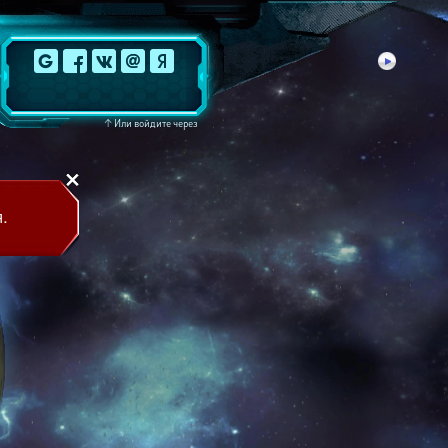
↑
Или войдите через
.