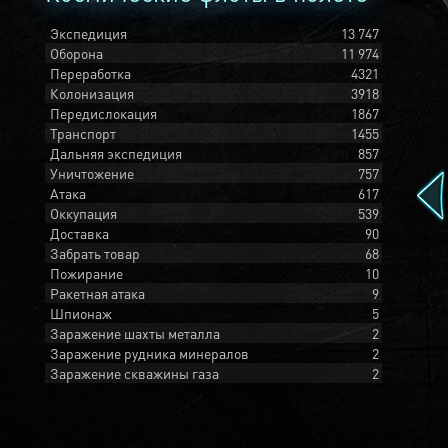
Экспедиция
13 747
Оборона
11 974
Переработка
4321
Колонизация
3918
Передислокация
1867
Транспорт
1455
Дальняя экспедиция
857
Уничтожение
757
Атака
617
Оккупация
539
Доставка
90
Забрать товар
68
Пожирание
10
Ракетная атака
9
Шпионаж
5
Заражение шахты металла
2
Заражение рудника минералов
2
Заражение скважины газа
2