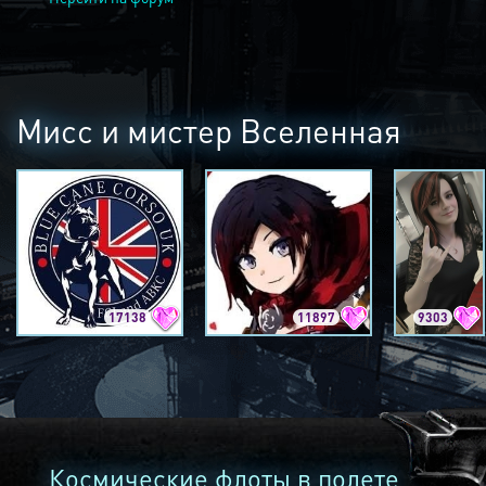
Мисс и мистер Вселенная
17138
11897
9303
Космические флоты в полете