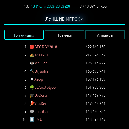
10.
13 Июля 2026 20:26:28
3 410 094 очков
ЛУЧШИЕ ИГРОКИ
Топ лучших
Новички
Альянсы
1.
🛑
GEORGY2018
422 149 150
2.
🏕️
1811961
217 324 657
3.
👁️
Mr_Jor
196 315 472
4.
⛏️
Drjusha
165 695 941
5.
◽
Xepp
159 176 139
6.
🍀
eeAnatolyee
151 953 300
7.
🎓
OvCore
147 469 975
8.
🏓
Vlad54
147 042 961
9.
🐨
bastilia
143 620 734
10.
8️⃣
LMU
143 598 667