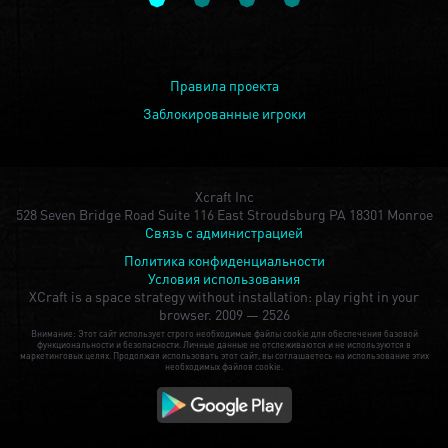
Правила проекта
Заблокированные игроки
Xcraft Inc
528 Seven Bridge Road Suite 116 East Stroudsburg PA 18301 Monroe
Связь с администрацией
Политика конфиденциальности
Условия использования
XCraft is a space strategy without installation: play right in your
browser.
2009 — 2526
Внимание: Этот сайт использует строго необходимые файлы cookie для обеспечения базовой
функциональности и безопасности. Личные данные не отслеживаются и не используются в
маркетинговых целях. Продолжая использовать этот сайт, вы соглашаетесь на использование этих
необходимых файлов cookie.