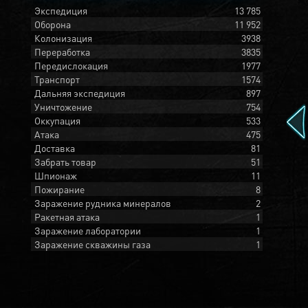
Экспедиция
13 785
Оборона
11 952
Колонизация
3938
Переработка
3835
Передислокация
1977
Транспорт
1574
Дальняя экспедиция
897
Уничтожение
754
Оккупация
533
Атака
475
Доставка
81
Забрать товар
51
Шпионаж
11
Пожирание
8
Заражение рудника минералов
2
Ракетная атака
1
Заражение лаборатории
1
Заражение скважины газа
1