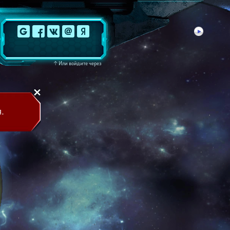
↑
Или войдите через
.