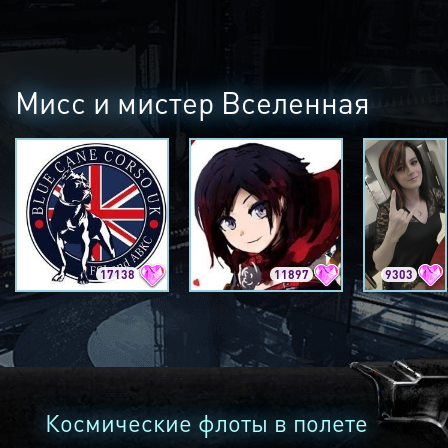
Мисс и мистер Вселенная
17138
11897
9303
Космические флоты в полете