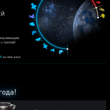
рону меньших
 с толпой!
Я
за свою расу!
года!