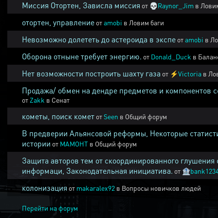
Миссия Отортен, Зависла миссия
от
💀
Raynor_Jim
в
Ловим
отортен, управление
от
amobi
в
Ловим баги
Невозможно долететь до астероида в экспе
от
amobi
в
Ло
Оборона отныне требует энергию.
от
Donald_Duck
в
Балан
Нет возможности построить шахту газа
от
⚡
Victoria
в
Ло
Продажа/ обмен на дендре предметов и компонентов 
от
Zakk
в
Сенат
кометы, поиск комет
от
Seen
в
Общий форум
В предверии Альянсовой реформы, Некоторые статист
истории
от
MAMOHT
в
Общий форум
Защита авторов тем от скоординированного глушения 
информаци, Законодательная инициатива.
от
🏦
bank123
колонизация
от
makaralex92
в
Вопросы новичков людей
Перейти на форум