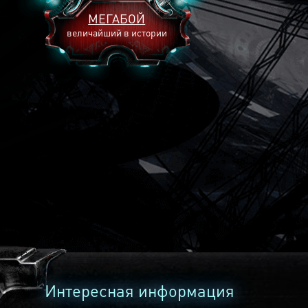
МЕГАБОЙ
величайший в истории
2893
2269
2240
Интересная информация