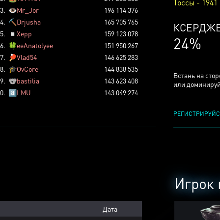
Тоссы - 1941
3.
👁️
Mr_Jor
196 114 376
4.
⛏️
Drjusha
165 705 765
ТОССОВ
5.
◽
Xepp
159 123 078
5%
6.
🍀
eeAnatolyee
151 950 267
7.
🏓
Vlad54
146 625 283
8.
🎓
OvCore
144 838 535
Встань на сто
9.
🐨
bastilia
143 623 408
или доминируй
0.
8️⃣
LMU
143 049 274
РЕГИСТРИРУЙС
Игрок 
Дата