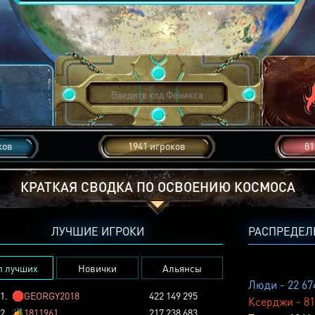
ков
1941 игроков
81
КРАТКАЯ СВОДКА ПО ОСВОЕНИЮ КОСМОСА
ЛУЧШИЕ ИГРОКИ
РАСПРЕДЕЛ
п лучших
Новички
Альянсы
Люди - 22 67
1.
🛑
GEORGY2018
422 149 295
Ксерджи - 81
2.
🏕️
1811961
217 238 683