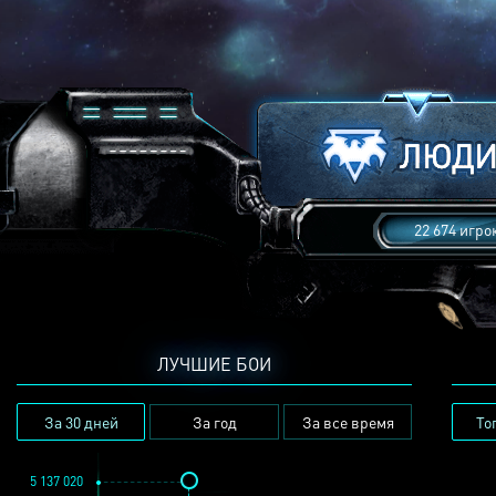
22 674 игро
ЛУЧШИЕ БОИ
За 30 дней
За год
За все время
То
5 137 020