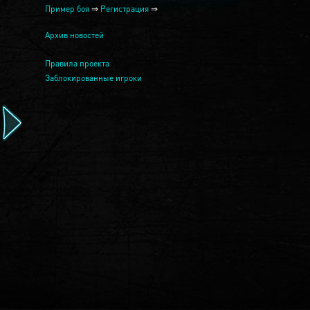
Пример боя
⇒
Регистрация
⇒
Архив новостей
Правила проекта
Заблокированные игроки