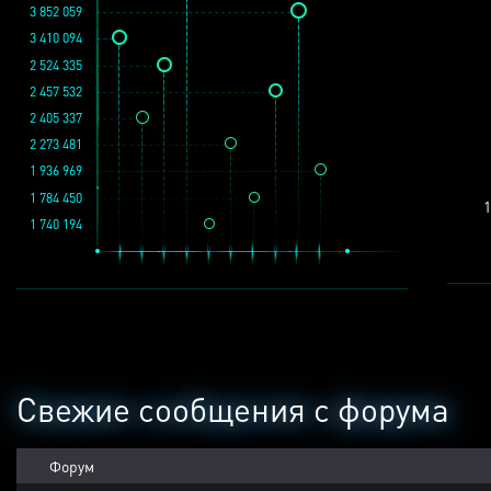
3 852 059
3 410 094
2 524 335
2 457 532
2 405 337
2 273 481
1 936 969
1 784 450
1
1 740 194
Свежие сообщения с форума
Форум