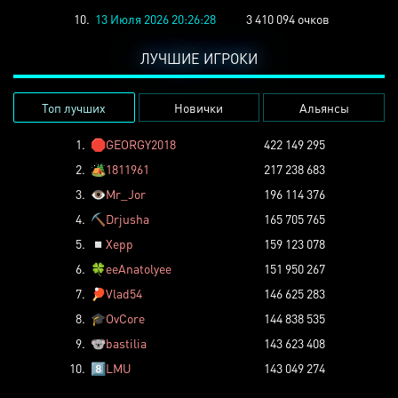
10.
13 Июля 2026 20:26:28
3 410 094 очков
ЛУЧШИЕ ИГРОКИ
Топ лучших
Новички
Альянсы
1.
🛑
GEORGY2018
422 149 295
2.
🏕️
1811961
217 238 683
3.
👁️
Mr_Jor
196 114 376
4.
⛏️
Drjusha
165 705 765
5.
◽
Xepp
159 123 078
6.
🍀
eeAnatolyee
151 950 267
7.
🏓
Vlad54
146 625 283
8.
🎓
OvCore
144 838 535
9.
🐨
bastilia
143 623 408
10.
8️⃣
LMU
143 049 274