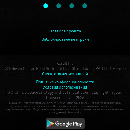
Правила проекта
Заблокированные игроки
Xcraft Inc
528 Seven Bridge Road Suite 116 East Stroudsburg PA 18301 Monroe
Связь с администрацией
Политика конфиденциальности
Условия использования
XCraft is a space strategy without installation: play right in your
browser.
2009 — 2526
Внимание: Этот сайт использует строго необходимые файлы cookie для обеспечения базовой
функциональности и безопасности. Личные данные не отслеживаются и не используются в
маркетинговых целях. Продолжая использовать этот сайт, вы соглашаетесь на использование этих
необходимых файлов cookie.