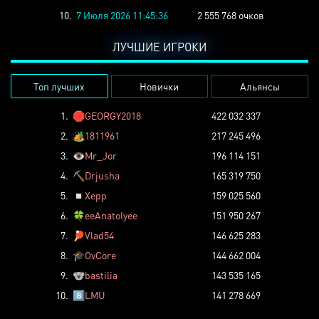
10.
7 Июля 2026 11:45:36
2 555 768 очков
ЛУЧШИЕ ИГРОКИ
Топ лучших
Новички
Альянсы
1.
🛑
GEORGY2018
422 032 337
2.
🏕️
1811961
217 245 496
3.
👁️
Mr_Jor
196 114 151
4.
⛏️
Drjusha
165 319 750
5.
◽
Xepp
159 025 560
6.
🍀
eeAnatolyee
151 950 267
7.
🏓
Vlad54
146 625 283
8.
🎓
OvCore
144 662 004
9.
🐨
bastilia
143 535 165
10.
8️⃣
LMU
141 278 669