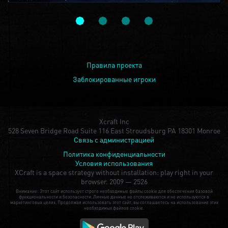
Правила проекта
Заблокированные игроки
Xcraft Inc
528 Seven Bridge Road Suite 116 East Stroudsburg PA 18301 Monroe
Связь с администрацией
Политика конфиденциальности
Условия использования
XCraft is a space strategy without installation: play right in your
browser.
2009 — 2526
Внимание: Этот сайт использует строго необходимые файлы cookie для обеспечения базовой
функциональности и безопасности. Личные данные не отслеживаются и не используются в
маркетинговых целях. Продолжая использовать этот сайт, вы соглашаетесь на использование этих
необходимых файлов cookie.