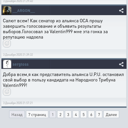
3 Декабря 2020 21:29:40
__ARGON__
Салют всем! Как сенатор из альянса OCA прошу
завершить голосование и объявить результаты
выборов.Голосовал за Valentin999 мне эта гонка за
репутацию надоела
3 Декабря 2020 21:39:32
sergtoss
Добра всем,я как представитель альянса U.P.U. остановил
свой выбор в пользу кандидата на Народного Трибуна
Valentin999!
3 Декабря 2020 21:57:21
Назад
7 страниц
1
2
3
4
5
6
7
Далее