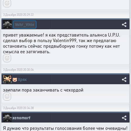
3 Декабря 2020 20:29:22
Vohr_Vitte
привет уважаемые! я как представитель альянса U.P.U.
сделал выбор в пользу Valentin999, так же предлагаю
остановить сейчас предвыборную гонку потому как нет
смысла ее затягивать.
3 Декабря 2020 20:30:06
🐷
Хряк
заипали пора заканчивать с чехордой
3 Декабря 2020 20:34:38
xenomorf
Я думаю что результаты голосования более чем очевидны!