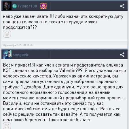
♏
Tvister100
надо уже заканчивать !!! либо назначить конкретную дату
подщета голосов а то скока эта ерунда может
продолжатся???
3 Декабря 2020 20:16:30
snegovic
Всем привет! Я как член сената и представитель альянса
КЗТ сделал свой выбор за Valentin999. Я его уважаю за его
человеческие качества. Уважаемая администрация, вы
сами предлагали установить дату избрания Народного
трибуна 1 декабря. Дату сдвинули. Ну это ваше право для
постоянного нормального голосования,а на данный
момент считаю нормальный предвыборный срок прошел...
Василий, если не остановить это сейчас то у вас
политической системы не будет еще полгода...Раз вы ее
сейчас решили создать так давайте. А то получается как
немножко беремена...Такого же не бывает.