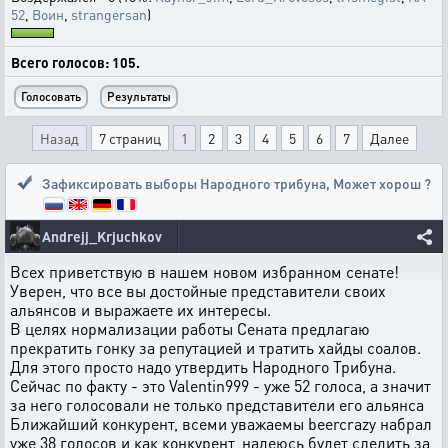
52
,
Воин
,
strangersan
)
Всего голосов: 105.
Назад
7 страниц
1
2
3
4
5
6
7
Далее
Зафиксировать выборы Народного трибуна
,
Может хорош ?
Andrejj_Krjuchkov
Всех приветствую в нашем новом избранном сенате!
Уверен, что все вы достойные представители своих
альянсов и выражаете их интересы.
В целях нормализации работы Сената предлагаю
прекратить гонку за репутацией и тратить хайды соалов.
Для этого просто надо утвердить Народного Трибуна.
Сейчас по факту - это Valentin999 - уже 52 голоса, а значит
за него голосовали не только представители его альянса
Ближайший конкурент, всеми уважаемы beercrazy набрал
уже 38 голосов и как конкурент, надеюсь будет следить за