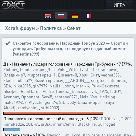
ИГРА
Xcraft форум
»
Политика
»
Сенат
Открытое голосование:
Народный Трибун 2020 — Стоит ли
утвердить Трибуном того, кто ледирует на данный момент
(Valentina999)
Да - Назначить лидера голосования Народным Трибуном - 47 (77%:
Zlobniy_Trindl
,
zorgos
,
Дэф
,
Vohr_Vitte
,
Tvister100
,
snegovic
,
Владимир7
,
Миротворец_1
,
Диментий
,
Хряк
,
Скат
,
vedma333
,
klaus
,
Toffsla77
,
Змей-горыныч
,
__ARGON__
,
sergtoss
,
atommix
,
SDA
,
Nika2015
,
gin7979
,
Nellis
,
Johnn
,
Mari-K
,
РимиСакихата
,
Ыкефи
,
-RainHard-
,
Pedro
,
Галина_Бельская
,
vik_1975
,
I3GOY
,
Aronnax
,
Opponent
,
Ser65
,
santana0971
,
Nels
,
Van_Hellsing
,
maks197457
,
Klyuchi
,
goni74
,
SiL
,
Jolly
,
Владимир8
,
--Zaya--
,
Akakij
,
zemlyanin_
,
stihl2002
)
Продолжить голосование ещё на полгода - 8 (13%:
PROLevel
,
T-800
,
Kamikadze
,
zULKA
,
siDiX
,
mmm76mm
,
BlackFire
,
Surrogad
)
Воздержался - 6 (10%:
Raynor_Jim
,
Lord_Krovosos
,
trismegist
,
KA-