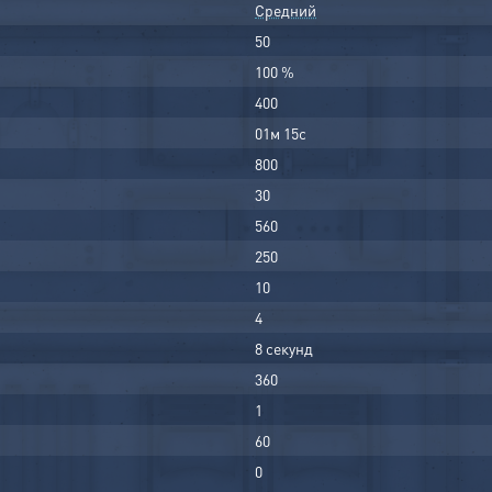
Средний
50
100 %
400
01м 15с
800
30
560
250
10
4
8 секунд
360
1
60
0