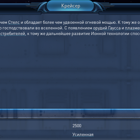
Крейсер
 чем
Стелс
и обладает более чем удвоенной огневой мощью. К тому же 
о господствовали во вселенной. С появлением
орудий Гаусса
и
плазме
стребителей
, к тому же дальнейшее развитие Ионной технологии спо
2500
Усиленная