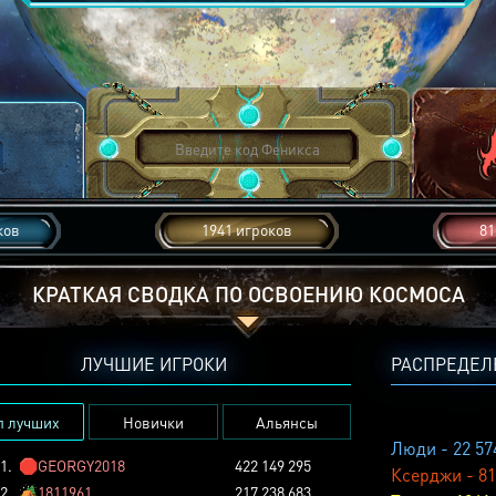
ков
1941 игроков
81
КРАТКАЯ СВОДКА ПО ОСВОЕНИЮ КОСМОСА
ЛУЧШИЕ ИГРОКИ
РАСПРЕДЕЛ
п лучших
Новички
Альянсы
Люди - 22 57
1.
🛑
GEORGY2018
422 149 295
Ксерджи - 81
2.
🏕️
1811961
217 238 683