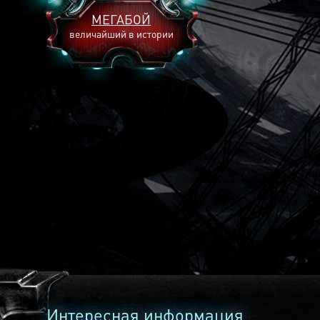
МЕГАБОЙ
величайший в истории
2893
2269
2240
Интересная информация