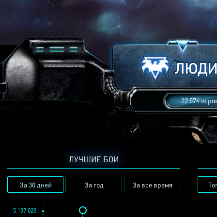
22 574 игро
ЛУЧШИЕ БОИ
За 30 дней
За год
За все время
То
5 137 020