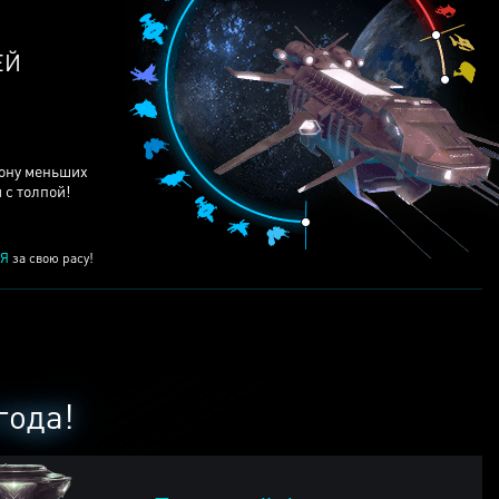
ЕЙ
рону меньших
 с толпой!
Я
за свою расу!
года!