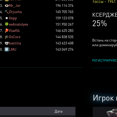
Тоссы - 1941
3.
👁️
Mr_Jor
196 114 376
4.
⛏️
Drjusha
165 705 765
КСЕРДЖ
5.
◽
Xepp
159 123 078
25%
6.
🍀
eeAnatolyee
151 950 267
7.
🏓
Vlad54
146 625 283
8.
🎓
OvCore
144 838 535
Встань на сто
9.
🐨
bastilia
143 623 408
или доминируй
0.
8️⃣
LMU
143 049 274
РЕГИСТРИРУЙС
Игрок 
Дата