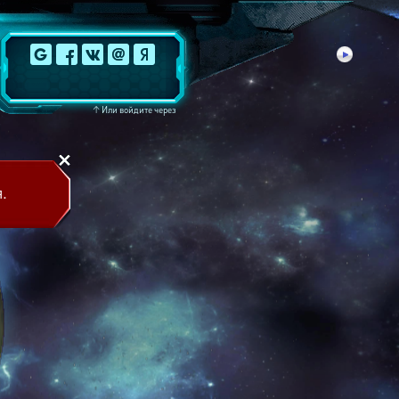
↑
Или войдите через
.