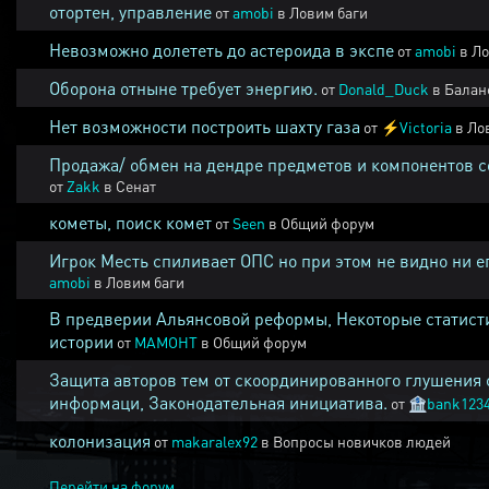
отортен, управление
от
amobi
в
Ловим баги
Невозможно долететь до астероида в экспе
от
amobi
в
Ло
Оборона отныне требует энергию.
от
Donald_Duck
в
Балан
Нет возможности построить шахту газа
от
⚡
Victoria
в
Ло
Продажа/ обмен на дендре предметов и компонентов 
от
Zakk
в
Сенат
кометы, поиск комет
от
Seen
в
Общий форум
Игрок Месть спиливает ОПС но при этом не видно ни е
amobi
в
Ловим баги
В предверии Альянсовой реформы, Некоторые статист
истории
от
MAMOHT
в
Общий форум
Защита авторов тем от скоординированного глушения 
информаци, Законодательная инициатива.
от
🏦
bank123
колонизация
от
makaralex92
в
Вопросы новичков людей
Перейти на форум