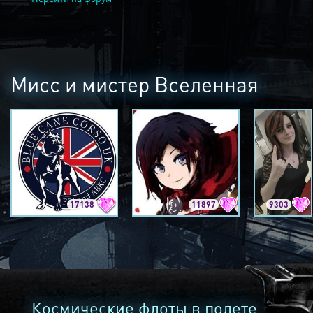
Мисс и мистер Вселенная
17138
11897
9303
Космические флоты в полете