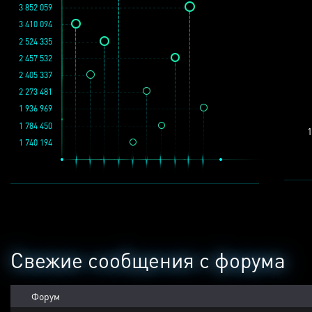
3 852 059
3 410 094
2 524 335
2 457 532
2 405 337
2 273 481
1 936 969
1 784 450
1
1 740 194
Свежие сообщения с форума
Форум