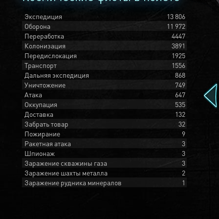
Экспедиция
13 806
Оборона
11 972
Переработка
4447
Колонизация
3891
Передислокация
1925
Транспорт
1556
Дальняя экспедиция
868
Уничтожение
749
Атака
647
Оккупация
535
Доставка
132
Забрать товар
32
Пожирание
9
Ракетная атака
3
Шпионаж
3
Заражение скважины газа
3
Заражение шахты металла
2
Заражение рудника минералов
1