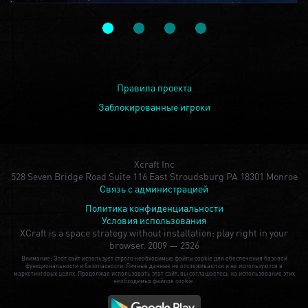
Правила проекта
Заблокированные игроки
Xcraft Inc
528 Seven Bridge Road Suite 116 East Stroudsburg PA 18301 Monroe
Связь с администрацией
Политика конфиденциальности
Условия использования
XCraft is a space strategy without installation: play right in your
browser.
2009 — 2526
Внимание: Этот сайт использует строго необходимые файлы cookie для обеспечения базовой
функциональности и безопасности. Личные данные не отслеживаются и не используются в
маркетинговых целях. Продолжая использовать этот сайт, вы соглашаетесь на использование этих
необходимых файлов cookie.