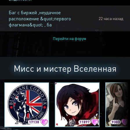
Баг с биржей ,неудачное
расположение &quot;первого
22 часа назад
флагмана&quot; , ба
Перейти на форум
Мисс и мистер Вселенная
17138
11897
9303