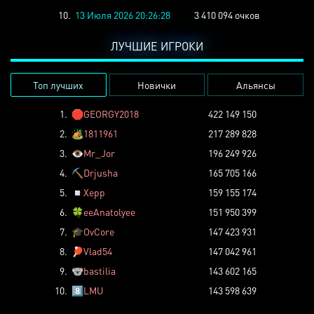
10.
13 Июля 2026 20:26:28
3 410 094 очков
ЛУЧШИЕ ИГРОКИ
Топ лучших
Новички
Альянсы
1.
🛑
GEORGY2018
422 149 150
2.
🏕️
1811961
217 289 828
3.
👁️
Mr_Jor
196 249 926
4.
⛏️
Drjusha
165 705 166
5.
◽
Xepp
159 155 174
6.
🍀
eeAnatolyee
151 950 399
7.
🎓
OvCore
147 423 931
8.
🏓
Vlad54
147 042 961
9.
🐨
bastilia
143 602 165
10.
8️⃣
LMU
143 598 639