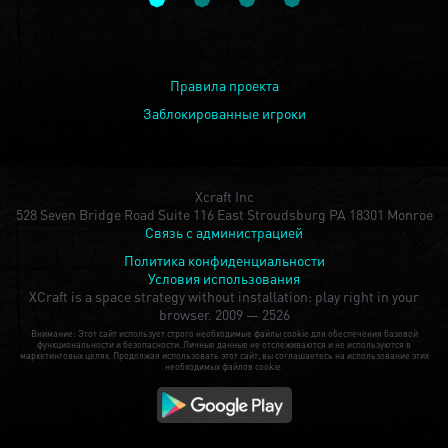
Правила проекта
Заблокированные игроки
Xcraft Inc
528 Seven Bridge Road Suite 116 East Stroudsburg PA 18301 Monroe
Связь с администрацией
Политика конфиденциальности
Условия использования
XCraft is a space strategy without installation: play right in your
browser.
2009 — 2526
Внимание: Этот сайт использует строго необходимые файлы cookie для обеспечения базовой
функциональности и безопасности. Личные данные не отслеживаются и не используются в
маркетинговых целях. Продолжая использовать этот сайт, вы соглашаетесь на использование этих
необходимых файлов cookie.