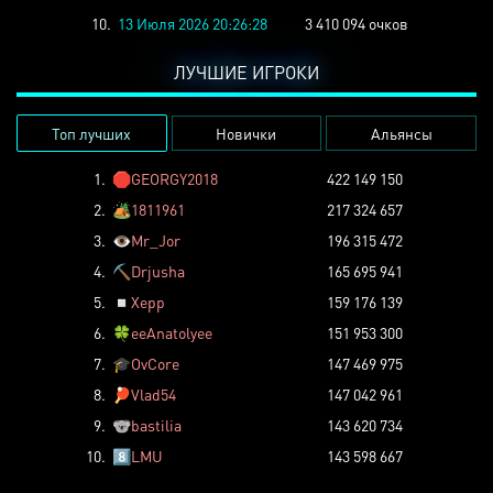
10.
13 Июля 2026 20:26:28
3 410 094 очков
ЛУЧШИЕ ИГРОКИ
Топ лучших
Новички
Альянсы
1.
🛑
GEORGY2018
422 149 150
2.
🏕️
1811961
217 324 657
3.
👁️
Mr_Jor
196 315 472
4.
⛏️
Drjusha
165 695 941
5.
◽
Xepp
159 176 139
6.
🍀
eeAnatolyee
151 953 300
7.
🎓
OvCore
147 469 975
8.
🏓
Vlad54
147 042 961
9.
🐨
bastilia
143 620 734
10.
8️⃣
LMU
143 598 667