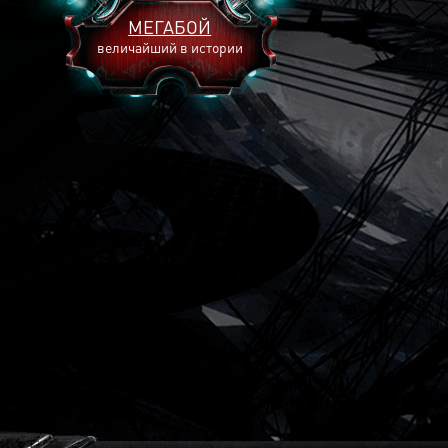
МЕГАБОЙ
величайший в истории
2893
2269
2240