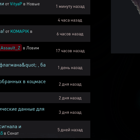
ми
от
VityaP
в
Новые
1 минуту назад
4 часа назад
а!
от
KOMAPIK
в
6 часов назад
Assault_Z
в
Ловим
17 часов назад
флагмана&quot; , ба
1 день назад
собранных в коцмасе
2 дня назад
2 дня назад
ические данные для
3 дня назад
сигнала и
5 дней назад
45
в
Сенат