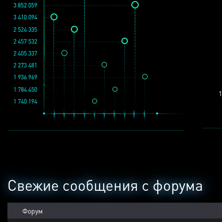
3 852 059
3 410 094
2 524 335
2 457 532
2 405 337
2 273 481
1 936 969
1 784 450
1
1 740 194
Свежие сообщения с форума
Форум