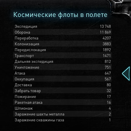
Космические флоты в полете
Экспедиция
13 748
Оборона
11 869
Переработка
4207
Колонизация
3883
Передислокация
1892
Транспорт
1471
Дальняя экспедиция
812
Уничтожение
751
Атака
647
Оккупация
567
Доставка
80
Забрать товар
32
Пожирание
17
Ракетная атака
16
Шпионаж
4
Заражение шахты металла
2
Заражение скважины газа
1