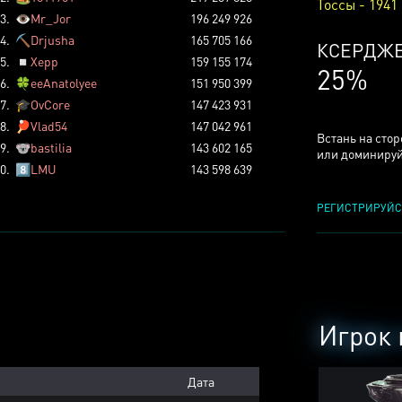
Тоссы - 1941
3.
👁️
Mr_Jor
196 249 926
4.
⛏️
Drjusha
165 705 166
КСЕРДЖ
5.
◽
Xepp
159 155 174
25%
6.
🍀
eeAnatolyee
151 950 399
7.
🎓
OvCore
147 423 931
8.
🏓
Vlad54
147 042 961
Встань на сто
9.
🐨
bastilia
143 602 165
или доминируй
0.
8️⃣
LMU
143 598 639
РЕГИСТРИРУЙС
Игрок 
Дата