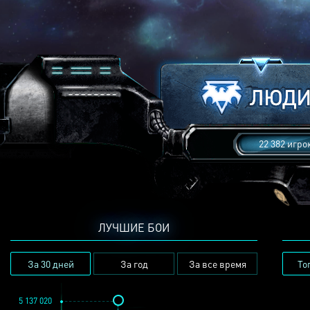
22 382 игро
ЛУЧШИЕ БОИ
За 30 дней
За год
За все время
То
5 137 020