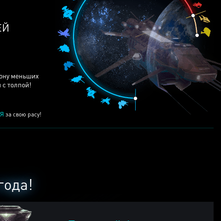
ЕЙ
рону меньших
 с толпой!
Я
за свою расу!
года!