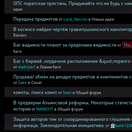
ОПС пиратская пристань, Придумайте что ни будь с ни
идеи
Передача предметов
от
Lord_Necron
в
Новые идеи
В космосе найден чертёж гравипушкинского накопитор
Баланс
Баг видимости планет за пределами видимости
от
The_
баги
Баг с биржей ,неудачное расположение &quot;первого 
от
vladislav1
в
Ловим баги
Продажа/ обмен на дендре предметов и компонентов 
от
Zakk
в
Сенат
кометы, поиск комет
от
Seen
в
Общий форум
В предверии Альянсовой реформы, Некоторые статист
истории
от
MAMOHT
в
Общий форум
Защита авторов тем от скоординированного глушения 
информаци, Законодательная инициатива.
от
🏦
bank123