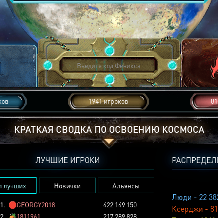
ков
1941 игроков
81
КРАТКАЯ СВОДКА ПО ОСВОЕНИЮ КОСМОСА
ЛУЧШИЕ ИГРОКИ
РАСПРЕДЕЛ
п лучших
Новички
Альянсы
Люди - 22 38
1.
🛑
GEORGY2018
422 149 150
Ксерджи - 81
2.
🏕️
1811961
217 289 828