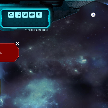
↑
Или войдите через
.