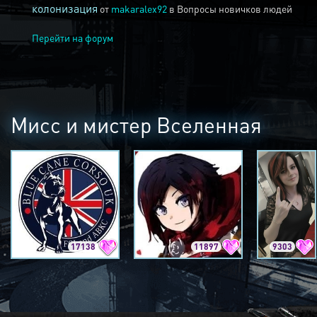
колонизация
от
makaralex92
в
Вопросы новичков людей
Перейти на форум
Мисс и мистер Вселенная
17138
11897
9303