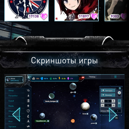
17138
11897
9303
Скриншоты игры