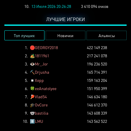
10.
13 Июля 2026 20:26:28
3 410 094 очков
ЛУЧШИЕ ИГРОКИ
Топ лучших
Новички
Альянсы
1.
🛑
GEORGY2018
422 149 238
2.
🏕️
1811961
217 241 078
3.
👁️
Mr_Jor
196 236 520
4.
⛏️
Drjusha
165 714 391
5.
◽
Xepp
159 163 204
6.
🍀
eeAnatolyee
151 950 399
7.
🏓
Vlad54
146 634 180
8.
🎓
OvCore
146 612 370
9.
🐨
bastilia
143 608 339
10.
8️⃣
LMU
143 562 522