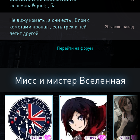
флагмана&quot; , ба
Не вижу кометы, а они есть , Слой с
кометами пропал , есть трек к ней
20 часов назад
летит другой
Перейти на форум
Мисс и мистер Вселенная
17138
11897
9303