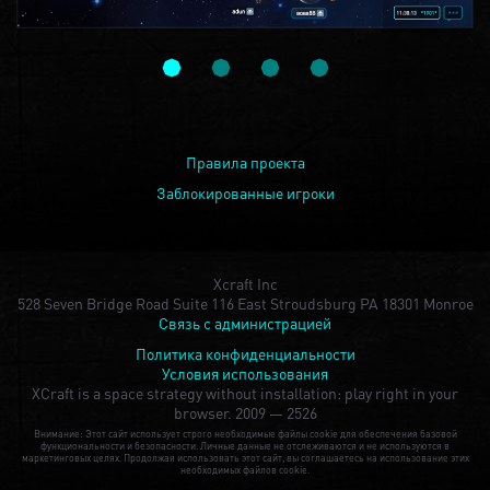
Правила проекта
Заблокированные игроки
Xcraft Inc
528 Seven Bridge Road Suite 116 East Stroudsburg PA 18301 Monroe
Связь с администрацией
Политика конфиденциальности
Условия использования
XCraft is a space strategy without installation: play right in your
browser.
2009 — 2526
Внимание: Этот сайт использует строго необходимые файлы cookie для обеспечения базовой
функциональности и безопасности. Личные данные не отслеживаются и не используются в
маркетинговых целях. Продолжая использовать этот сайт, вы соглашаетесь на использование этих
необходимых файлов cookie.