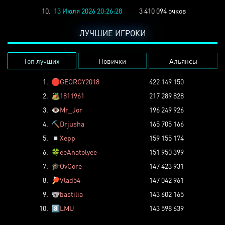
10.
13 Июля 2026 20:26:28
3 410 094 очков
ЛУЧШИЕ ИГРОКИ
Топ лучших
Новички
Альянсы
1.
🛑
GEORGY2018
422 149 150
2.
🏕️
1811961
217 289 828
3.
👁️
Mr_Jor
196 249 926
4.
⛏️
Drjusha
165 705 166
5.
◽
Xepp
159 155 174
6.
🍀
eeAnatolyee
151 950 399
7.
🎓
OvCore
147 423 931
8.
🏓
Vlad54
147 042 961
9.
🐨
bastilia
143 602 165
10.
8️⃣
LMU
143 598 639