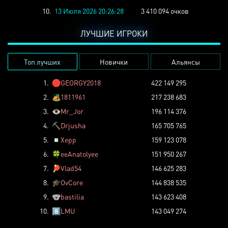
10.
13 Июля 2026 20:26:28
3 410 094 очков
ЛУЧШИЕ ИГРОКИ
Топ лучших
Новички
Альянсы
1.
🛑
GEORGY2018
422 149 295
2.
🏕️
1811961
217 238 683
3.
👁️
Mr_Jor
196 114 376
4.
⛏️
Drjusha
165 705 765
5.
◽
Xepp
159 123 078
6.
🍀
eeAnatolyee
151 950 267
7.
🏓
Vlad54
146 625 283
8.
🎓
OvCore
144 838 535
9.
🐨
bastilia
143 623 408
10.
8️⃣
LMU
143 049 274