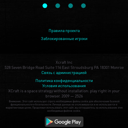
Правила проекта
Заблокированные игроки
Xcraft Inc
528 Seven Bridge Road Suite 116 East Stroudsburg PA 18301 Monroe
Связь с администрацией
Политика конфиденциальности
Условия использования
XCraft is a space strategy without installation: play right in your
browser.
2009 — 2526
Внимание: Этот сайт использует строго необходимые файлы cookie для обеспечения базовой
функциональности и безопасности. Личные данные не отслеживаются и не используются в
маркетинговых целях. Продолжая использовать этот сайт, вы соглашаетесь на использование этих
необходимых файлов cookie.