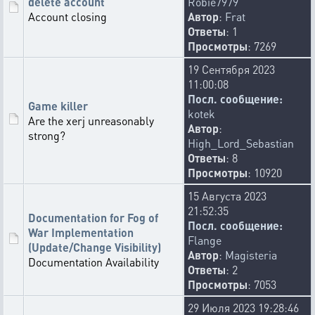
delete account
Robie7979
Account closing
Автор
:
Frat
Ответы
: 1
Просмотры
: 7269
19 Сентября 2023
11:00:08
Посл. сообщение:
Game killer
kotek
Are the xerj unreasonably
Автор
:
strong?
High_Lord_Sebastian
Ответы
: 8
Просмотры
: 10920
15 Августа 2023
21:52:35
Documentation for Fog of
Посл. сообщение:
War Implementation
Flange
(Update/Change Visibility)
Автор
:
Magisteria
Documentation Availability
Ответы
: 2
Просмотры
: 7053
29 Июля 2023 19:28:46