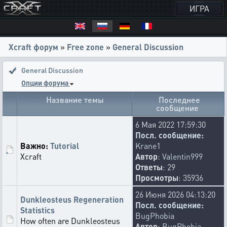
ИГРА
Xcraft форум
»
Free zone
»
General Discussion
General Discussion
Опции форума
Название темы
Последнее
сообщение
6 Мая 2022 17:59:30
Посл. сообщение:
Важно:
Tutorial
Krane1
Xcraft
Автор
:
Valentin999
Ответы
: 29
Просмотры
: 35936
26 Июня 2026 04:13:20
Dunkleosteus Regeneration
Посл. сообщение:
Statistics
BugPhobia
How often are Dunkleosteus
Автор
:
BugPhobia