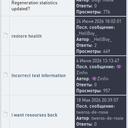
Regeneration statistics
Ответы
: 0
updated?
Просмотры
: 776
24 Июня 2026 18:02:01
Посл. сообщение:
_HellBoy_
restore health
Автор
:
_HellBoy_
Ответы
: 2
Просмотры
: 649
4 Июня 2026 13:13:47
Посл. сообщение:
👾
Zinfin
Incorrect text information
Автор
:
👾
Zinfin
Ответы
: 0
Просмотры
: 957
18 Мая 2026 20:39:57
Посл. сообщение:
tweros-de-rooie
i want resourses back
Автор
:
tweros-de-rooie
Ответы
: 0