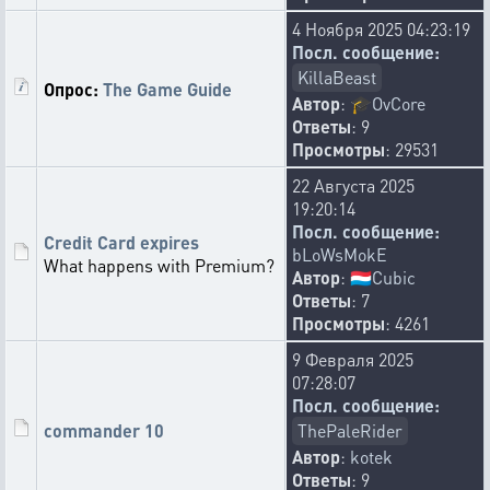
4 Ноября 2025 04:23:19
Посл. сообщение:
KillaBeast
Опрос:
The Game Guide
Автор
:
🎓
OvCore
Ответы
: 9
Просмотры
: 29531
22 Августа 2025
19:20:14
Посл. сообщение:
Credit Card expires
bLoWsMokE
What happens with Premium?
Автор
:
🇱🇺
Cubic
Ответы
: 7
Просмотры
: 4261
9 Февраля 2025
07:28:07
Посл. сообщение:
commander 10
ThePaleRider
Автор
:
kotek
Ответы
: 9