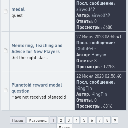
Посл. сообщение:
medal
airwolf49
quest
Автор
:
airwolf49
Ответы
: 0
Просмотры
: 6680
27 Июня 2023 06:55:41
Посл. сообщение:
Mentoring, Teaching and
ChilliPete
Advice for New Players
Автор
:
Banyan
Get the right start.
Ответы
: 8
Просмотры
: 12753
22 Июня 2023 02:58:40
Посл. сообщение:
Planetoid reward medal
KingPin
question
Автор
:
KingPin
Have not received planetoid
Ответы
: 0
Просмотры
: 6316
Назад
9 страниц
1
2
3
4
5
6
7
8
9
Далее