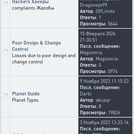
Hackers Хакеры
Dragoneye99
complaints Жалобы
Автор
:
OffLimits
Ответы
: 1
Просмотры
: 5644
15 Февраля 2024
21:30:51
Poor Design & Change
Посл. сообщение:
Control
Magisteria
Losses due to poor design and
Автор
:
Magisteria
change control
Ответы
: 0
Просмотры
: 5974
9 Ноября 2023 11:15:53
Посл. сообщение:
Planet Guide
Darbi
Planet Types
Автор
:
abcpqr
Ответы
: 8
Просмотры
: 19826
3 Ноября 2023 13:33:14
Посл. сообщение: