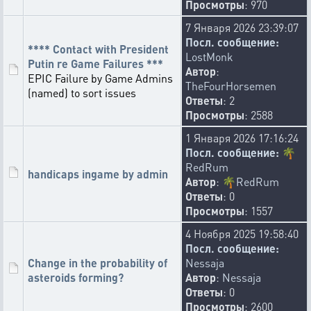
Просмотры
: 970
7 Января 2026 23:39:07
Посл. сообщение:
**** Contact with President
LostMonk
Putin re Game Failures ***
Автор
:
EPIC Failure by Game Admins
TheFourHorsemen
(named) to sort issues
Ответы
: 2
Просмотры
: 2588
1 Января 2026 17:16:24
Посл. сообщение:
🌴
RedRum
handicaps ingame by admin
Автор
:
🌴
RedRum
Ответы
: 0
Просмотры
: 1557
4 Ноября 2025 19:58:40
Посл. сообщение:
Change in the probability of
Nessaja
asteroids forming?
Автор
:
Nessaja
Ответы
: 0
Просмотры
: 2600