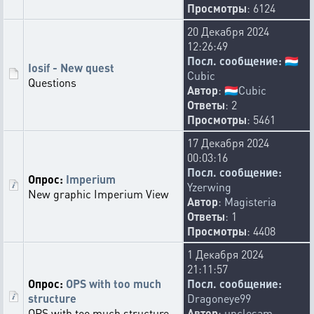
Просмотры
: 6124
20 Декабря 2024
12:26:49
Посл. сообщение:
🇱🇺
Iosif - New quest
Cubic
Questions
Автор
:
🇱🇺
Cubic
Ответы
: 2
Просмотры
: 5461
17 Декабря 2024
00:03:16
Посл. сообщение:
Опрос:
Imperium
Yzerwing
New graphic Imperium View
Автор
:
Magisteria
Ответы
: 1
Просмотры
: 4408
1 Декабря 2024
21:11:57
Опрос:
OPS with too much
Посл. сообщение:
structure
Dragoneye99
OPS with too much structure
Автор
:
unclesam