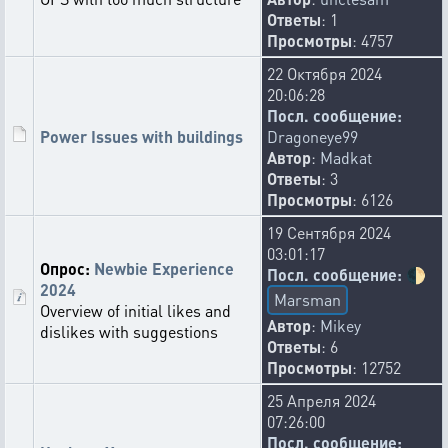
Ответы
: 1
Просмотры
: 4757
22 Октября 2024
20:06:28
Посл. сообщение:
Power Issues with buildings
Dragoneye99
Автор
:
Madkat
Ответы
: 3
Просмотры
: 6126
19 Сентября 2024
03:01:17
Опрос:
Newbie Experience
Посл. сообщение:
🌓
2024
Marsman
Overview of initial likes and
Автор
:
Mikey
dislikes with suggestions
Ответы
: 6
Просмотры
: 12752
25 Апреля 2024
07:26:00
Посл. сообщение: