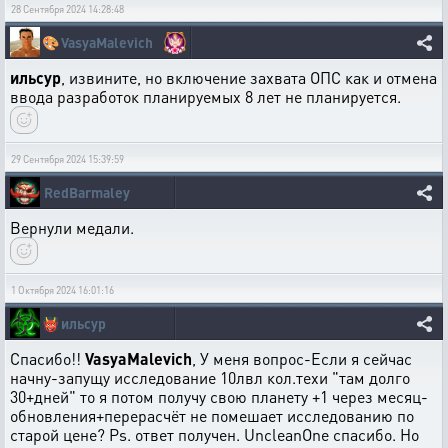
28 Сентября 2024 14:28:48
🎨
VasyaMalevich
ильсур
, извините, но включение захвата ОПС как и отмена
ввода разработок планируемых 8 лет не планируется.
29 Сентября 2024 15:39:59
RedBarmaley
Вернули медали.
1 Октября 2024 16:01:16
👹
ильсур
Спасибо!!
VasyaMalevich
, У меня вопрос-Если я сейчас
начну-запущу исследование 10лвл кол.техи "там долго
30+дней" то я потом получу свою планету +1 через месяц-
обновления+перерасчёт не помешает исследованию по
старой цене? Ps. ответ получен. UncleanOne спасибо. Но