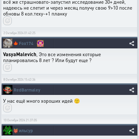
всё же страшновато-запустил исследование 30+ дней,
надеюсь не слетит и через месяц получу свою 9>10 после
обновы 8 кол.теху-+1 планку
2 Октября 2024 01:42:25
🍁
Fox174
VasyaMalevich
, Это все изменения которые
планировались 8 лет ? Или будут еще ?
8 Октября 2024 15:42:36
RedBarmaley
У нас ещё много хороших идей 🙂
10 Октября 2024 21:37:05
👹
ильсур