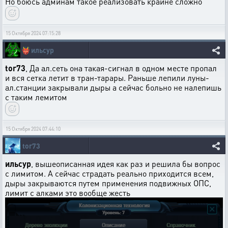
Но боюсь админам такое реализовать крайне сложно
15 Октября 2024 07:15:28
👹
ильсур
tor73
, Да ал.сеть она такая-сигнал в одном месте пропал
и вся сетка летит в тран-тарары. Раньше лепили луны-
ал.станции закрывали дыры а сейчас больно не налепишь
с таким лемитом
15 Октября 2024 07:44:10
tor73
ильсур
, вышеописанная идея как раз и решила бы вопрос
с лимитом. А сейчас страдать реально приходится всем,
дыры закрываются путем применения подвижных ОПС,
лимит с алками это вообще жесть