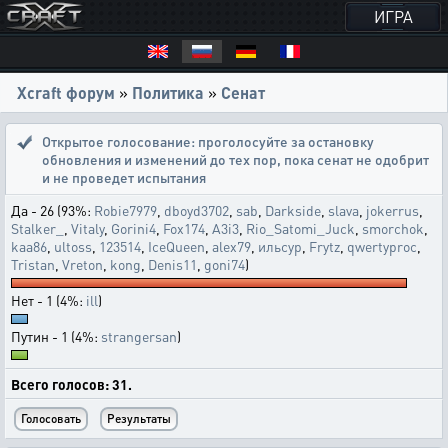
ИГРА
Xcraft форум
»
Политика
»
Сенат
Открытое голосование:
проголосуйте за остановку
обновления и изменений до тех пор, пока сенат не одобрит
и не проведет испытания
Да - 26 (93%:
Robie7979
,
dboyd3702
,
sab
,
Darkside
,
slava
,
jokerrus
,
Stalker_
,
Vitaly
,
Gorini4
,
Fox174
,
A3i3
,
Rio_Satomi_Juck
,
smorchok
,
kaa86
,
ultoss
,
123514
,
IceQueen
,
alex79
,
ильсур
,
Frytz
,
qwertyproc
,
Tristan
,
Vreton
,
kong
,
Denis11
,
goni74
)
Нет - 1 (4%:
ill
)
Путин - 1 (4%:
strangersan
)
Всего голосов: 31.