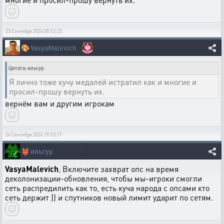
23 Сентября 2024 00:52:23
🎨
VasyaMalevich
Цитата: ильсур
Я лично тоже кучу медалей истратил как и многие и
просил-прошу вернуть их.
вернём вам и другим игрокам
24 Сентября 2024 19:53:17
👹
ильсур
VasyaMalevich
, Включите захврат опс на время
деколонизации-обновления, чтобы мы-игроки смогли
сеть распредилить как то, есть куча народа с опсами кто
сеть держит )) и спутников новый лимит ударит по сетям.