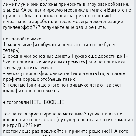
лимит лун и они должны приносить в игру разнообразие.
з.ы. Вы КА загнали ировую механику в тупик и Вам это не
принесет блага (логика понятна, резать толстых)
и чо.... много заработали после месяца деколонизации
гульденоффф??? подумайте еще раз и решите.
вот давайте имхо:
1. маленькие (их обучатьи помагать ни кто не будет
теперь)
2. среднички основные донаты (нужно еще дорасти до 1-
5кк, и понимать к чему они стремятся) они не понимают
зачем донатить сейчас
- не могут копать(колонизация) или летать (тз, в полете
профита хорошо отобъешь газик)
3. толстые (они и до этого по привычке летают за счет
клана) их хрен порежешь
+ тогрговли НЕТ... ВООБЩЕ.
так на кого ориентирована механика? тупик. ни кто не
копает, ни кто не летает (ну супер донаты, а кто их заманил
в игру ВЫ??? нет)
поэтому еще раз подумайте и примите решение! НА кого