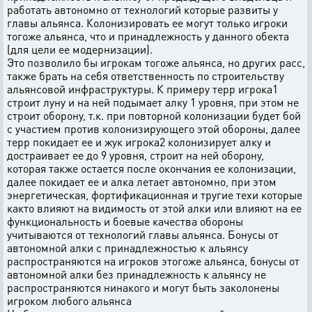
работать автономно от технологий которые развиты у
главы альянса. Колонизировать ее могут только игроки
тогоже альянса, что и принадлежность у данного обекта
(для цели ее модернизации).
Это позволило бы игрокам тогоже альянса, но других расс,
также брать на себя ответственность по строительству
альянсовой инфраструктуры. К примеру терр игрока1
строит луну и на ней подымает алку 1 уровня, при этом не
строит оборону, т.к. при повторной колонизации будет бой
с участием против колонизирующего этой обороны, далее
терр покидает ее и жук игрока2 колонизирует алку и
достраивает ее до 9 уровня, строит на ней оборону,
которая также остается после окончания ее колонизации,
далее покидает ее и алка летает автономно, при этом
энергетическая, фортификационная и тругие техи которые
както влияют на видимость от этой алки или влияют на ее
функциональность и боевые качества обороны
учитываются от технологий главы альянса. Бонусы от
автономной алки с принадлежностью к альянсу
распространяются на игроков этогоже альянса, бонусы от
автономной алки без принадлежность к альянсу не
распространяются нинакого и могут быть заколонены
игроком любого альянса