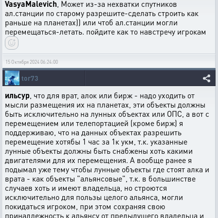
VasyaMalevich
, Может из-за нехватки спутников
ал.станции по старому разрешите-сделать строить как
раньше на планетах)) или чтоб ал.станции могли
перемещаться-летать. пойдите как то навстречу игрокам
15 Октября 2024 06:24:00
tor73
ильсур
, что для врат, алок или бирж - надо уходить от
мысли размещения их на планетах, эти объекты должны
быть исключительно на лунных объектах или ОПС, а вот с
перемещением или телепортацией (кроме бирж) я
поддерживаю, что на данных объектах разрешить
перемещение хотябы 1 час за 1к укм, т.к. указанные
лунные объекты должны быть снабжены хоть какими
двигателями для их перемещения. А вообще ранее я
подымал уже тему чтобы лунные объекты где стоят алка и
врата - как объекты "альянсовые", т.к. в большинстве
случаев хоть и имеют владельца, но строются
исключительно для пользы целого альянса, могли
покидаться игроком, при этом сохраняя свою
принадлежность к альянсу от предыдущего владельца и