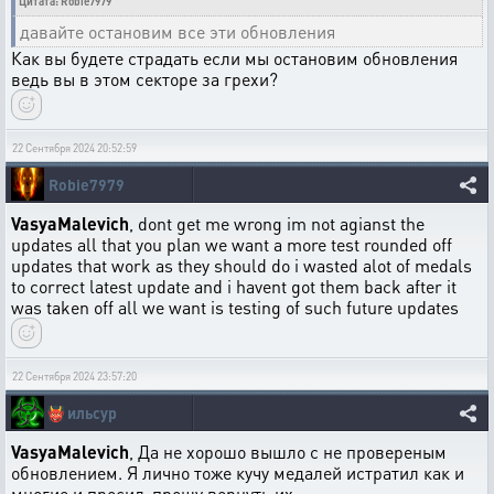
Цитата: Robie7979
давайте остановим все эти обновления
Как вы будете страдать если мы остановим обновления
ведь вы в этом секторе за грехи?
22 Сентября 2024 20:52:59
Robie7979
VasyaMalevich
, dont get me wrong im not agianst the
updates all that you plan we want a more test rounded off
updates that work as they should do i wasted alot of medals
to correct latest update and i havent got them back after it
was taken off all we want is testing of such future updates
22 Сентября 2024 23:57:20
👹
ильсур
VasyaMalevich
, Да не хорошо вышло с не провереным
обновлением. Я лично тоже кучу медалей истратил как и
многие и просил-прошу вернуть их.